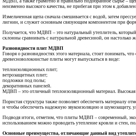
МДВП, а также грамотно и правильно подобранное сырье – ще
неизменно высокого качества, не прибегая при этом к добавле
Измельченная щепа сначала смешивается с водой, затем пресс
лигнин, и служит основным связующим компонентом при фор
Получается, что МДВП – это натуральный утеплитель, который
склонны сравнивать с натуральной древесиной, он настолько ж
Разновидности плит МДВП
Говоря о разновидностях этого материала, стоит понимать, что
древесноволокнистые плиты могут выпускаться в виде:
теплоизоляционных плит;
ветрозащитных плит;
подложки под полы;
декоративных панелей.
МДВП – это отличный теплоизоляционный материал. Высокая п
Пористая структура также позволяет обеспечить материалу отм
и чтобы обеспечить надежную звукоизоляцию и шумозащиту, у
Подводя итоги, отметим, что плиты МДВП – современный, эк
использованием можно проводить утепление кровли и стен, п
Основные преимущества, отличающие данный вид утеплит