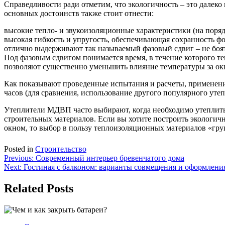
Справедливости ради отметим, что экологичность – это далек
основных достоинств также стоит отнести:
высокие тепло- и звукоизоляционные характеристики (на поря
высокая гибкость и упругость, обеспечивающая сохранность ф
отлично выдерживают так называемый фазовый сдвиг – не боят
Под фазовым сдвигом понимается время, в течение которого т
позволяют существенно уменьшить влияние температуры за ок
Как показывают проведенные испытания и расчеты, применение
часов (для сравнения, использование другого популярного утеп
Утеплители МДВП часто выбирают, когда необходимо утеплить 
строительных материалов. Если вы хотите построить экологичн
окном, то выбор в пользу теплоизоляционных материалов «г
Posted in
Строительство
Навигация
Previous:
Современный интерьер бревенчатого дома
Next:
Гостиная с балконом: варианты совмещения и оформлени
по
записям
Related Posts