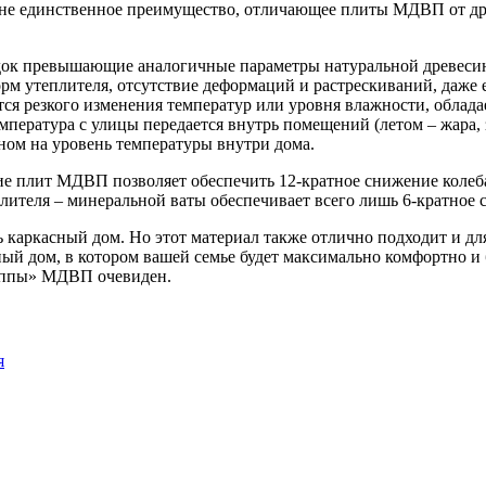
о не единственное преимущество, отличающее плиты МДВП от др
док превышающие аналогичные параметры натуральной древесины
орм утеплителя, отсутствие деформаций и растрескиваний, даже
ся резкого изменения температур или уровня влажности, облада
емпература с улицы передается внутрь помещений (летом – жара
ном на уровень температуры внутри дома.
 плит МДВП позволяет обеспечить 12-кратное снижение колебани
лителя – минеральной ваты обеспечивает всего лишь 6-кратное с
каркасный дом. Но этот материал также отлично подходит и для
ый дом, в котором вашей семье будет максимально комфортно и 
руппы» МДВП очевиден.
я