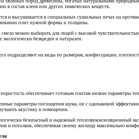
па хвойных пород древесины, богатых натуральными природным
нию в состав клеев или других химических веществ.
уется и высушивается в специальных сушильных печах на протяж
мовании плит нужной формы и толщины.
 смело можно выбирать для людей с высокой чувствительностью 
е экологически безвреден и натурален.
 его подразделяют на виды по размерам, конфигурации, плотност
ористость обеспечивает готовым плитам низкие параметры теп
енные параметры поглощения шума, он с одинаковой эффективнос
лучшить акустику в помещении.
ологически безопасный и надежный теплозвукоизоляционный ма
олов и потолков, обеспечивая своему жилищу максимально комф
еля