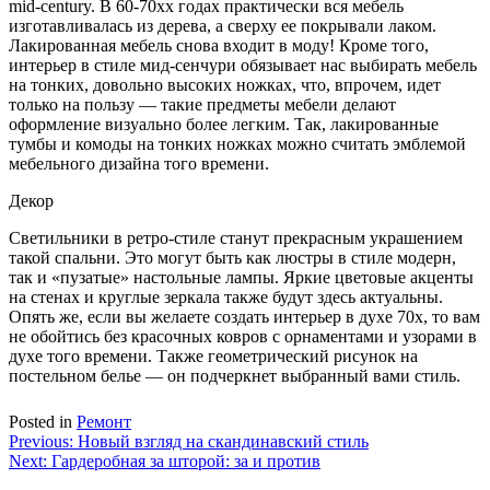
mid-century. В 60-70хх годах практически вся мебель
изготавливалась из дерева, а сверху ее покрывали лаком.
Лакированная мебель снова входит в моду! Кроме того,
интерьер в стиле мид-сенчури обязывает нас выбирать мебель
на тонких, довольно высоких ножках, что, впрочем, идет
только на пользу — такие предметы мебели делают
оформление визуально более легким. Так, лакированные
тумбы и комоды на тонких ножках можно считать эмблемой
мебельного дизайна того времени.
Декор
Светильники в ретро-стиле станут прекрасным украшением
такой спальни. Это могут быть как люстры в стиле модерн,
так и «пузатые» настольные лампы. Яркие цветовые акценты
на стенах и круглые зеркала также будут здесь актуальны.
Опять же, если вы желаете создать интерьер в духе 70х, то вам
не обойтись без красочных ковров с орнаментами и узорами в
духе того времени. Также геометрический рисунок на
постельном белье — он подчеркнет выбранный вами стиль.
Posted in
Ремонт
Навигация
Previous:
Новый взгляд на скандинавский стиль
Next:
Гардеробная за шторой: за и против
по