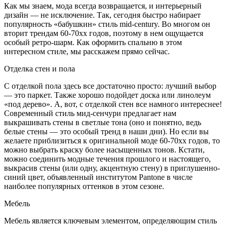
Как мы знаем, мода всегда возвращается, и интерьерный
дизайн — не исключение. Так, сегодня быстро набирает
популярность «бабушкин» стиль mid-century. Во многом он
вторит трендам 60-70хх годов, поэтому в нем ощущается
особый ретро-шарм. Как оформить спальню в этом
интересном стиле, мы расскажем прямо сейчас.
Отделка стен и пола
С отделкой пола здесь все достаточно просто: лучший выбор
— это паркет. Также хорошо подойдет доска или линолеум
«под дерево». А, вот, с отделкой стен все намного интереснее!
Современный стиль мид-сенчури предлагает нам
выкрашивать стены в светлые тона (оно и понятно, ведь
белые стены — это особый тренд в наши дни). Но если вы
желаете приблизиться к оригинальной моде 60-70хх годов, то
можно выбрать краску более насыщенных тонов. Кстати,
можно соединить модные течения прошлого и настоящего,
выкрасив стены (или одну, акцентную стену) в приглушенно-
синий цвет, объявленный институтом Pantone в числе
наиболее популярных оттенков в этом сезоне.
Мебель
Мебель является ключевым элементом, определяющим стиль