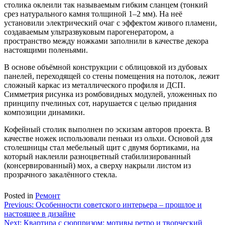
столика оклеили так называемым гибким сланцем (тонкий
срез натурального камня толщиной 1–2 мм). На неё
установили электрический очаг с эффектом живого пламени,
создаваемым ультразвуковым парогенератором, а
пространство между ножками заполнили в качестве декора
настоящими поленьями.
В основе объёмной конструкции с облицовкой из дубовых
панелей, переходящей со стены помещения на потолок, лежит
сложный каркас из металлического профиля и ДСП.
Симметрия рисунка из ромбовидных модулей, уложенных по
принципу пчелиных сот, нарушается с целью придания
композиции динамики.
Кофейный столик выполнен по эскизам авторов проекта. В
качестве ножек использовали пеньки из ольхи. Основой для
столешницы стал мебельный щит с двумя бортиками, на
который наклеили разноцветный стабилизированный
(консервированный) мох, а сверху накрыли листом из
прозрачного закалённого стекла.
Posted in
Ремонт
Навигация
Previous:
Особенности советского интерьера – прошлое и
настоящее в дизайне
по
Next:
Квартира с сюрпризом: мотивы ретро и творческий