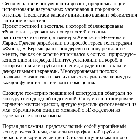
Сегодня на пике популярности дизайн, предполагающий
использование натуральных материалов и природных
оттенков. Предлагаем вашему вниманию вариант оформления
гостиной в экостиле.
Проект гостиной в экостиле, в которой сбалансированы
тёплые тона деревянных поверхностей и сочные
растительные оттенки, дизайнеры Анастасия Мезенова и
Лариса Грачёва разработали по просьбе героев телепередачи
«Фазенда». Керамогранит под дерево на полу решили не
менять, так как он хорошо вписывался в общую «природную»
концепцию интерьера. Плинтус установили на короб, в
котором спрятали трубы отопления, а радиаторы закрыли
декоративными экранами. Многоуровневый потолок
позволил организовать различные сценарии освещения для
каждой функциональной зоны помещения.
Сложную геометрию подшивной конструкции обыграли по
контуру светодиодной подсветкой. Одну из стен тонировали
горчично-жёлтой краской, другую украсили фитопанелями из
мха, обрамив композицию мозаикой с 3D-эффектом из
кусочков светлого мрамора.
Портал для камина, представляющий собой упрощённый
контур русской печи, сварили из профильной трубы и
окрасили в коричневый цвет. Столешницу подкаминного