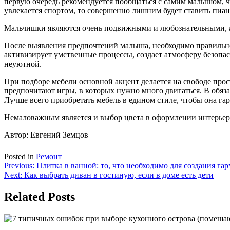
первую очередь рекомендуется пообщаться с самим малышом, ч
увлекается спортом, то совершенно лишним будет ставить пиан
Мальчишки являются очень подвижными и любознательными, а 
После выявления предпочтений малыша, необходимо правильно 
активизирует умственные процессы, создает атмосферу безопас
неуютной.
При подборе мебели основной акцент делается на свободе про
предпочитают игры, в которых нужно много двигаться. В обяз
Лучше всего приобретать мебель в едином стиле, чтобы она г
Немаловажным является и выбор цвета в оформлении интерьера.
Автор: Евгений Земцов
Posted in
Ремонт
Навигация
Previous:
Плитка в ванной: то, что необходимо для создания г
Next:
Как выбрать диван в гостиную, если в доме есть дети
по
записям
Related Posts