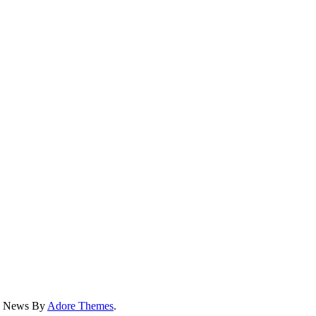
ss News By
Adore Themes
.