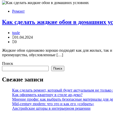
Ремонт
Как сделать жидкие обои в домашних у
tuule
01.04.2024
0
Жидкие обои одинаково хорошо подходят как для жилых, так 
преимущества, обусловленные […]
Поиск
Поиск
Свежие записи
Как сделать ремонт, который будет актуальным не только в
Как оформить квартиру в стиле ар-деко?
Мнение профи: как выбрать безопасные материалы для д
Mid-century modern: что это и как его «собрать»
Австрийские шторы в интерьерном решении