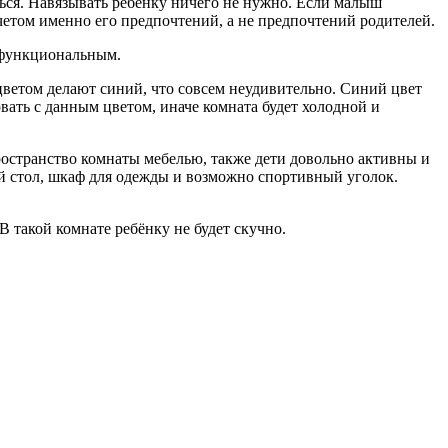
ться. Навязывать ребенку ничего не нужно. Если малыш
четом именно его предпочтений, а не предпочтений родителей.
 функциональным.
ветом делают синий, что совсем неудивительно. Синий цвет
вать с данным цветом, иначе комната будет холодной и
ространство комнаты мебелью, также дети довольно активны и
й стол, шкаф для одежды и возможно спортивный уголок.
 такой комнате ребёнку не будет скучно.