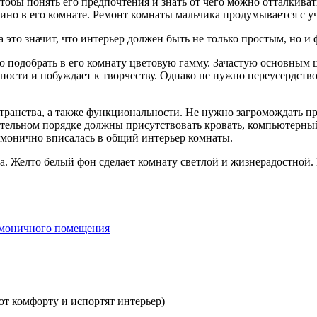
тобы понять его предпочтения и знать от чего можно отталкива
ино в его комнате. Ремонт комнаты мальчика продумывается с у
это значит, что интерьер должен быть не только простым, но и
подобрать в его комнату цветовую гамму. Зачастую основным ц
ности и побуждает к творчеству. Однако не нужно переусердство
странства, а также функциональности. Не нужно загромождать п
ательном порядке должны присутствовать кровать, компьютерны
армонично вписалась в общий интерьер комнаты.
 Желто белый фон сделает комнату светлой и жизнерадостной. В
армоничного помещения