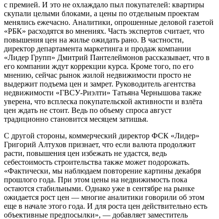
с премией. И это не охлаждало пыл покупателей: квартиры
скупали целыми блоками, а цены по отдельным проектам
менялись ежечасно. Аналитики, опрошенные деловой газетой
«РБК» расходятся во мнениях. Часть экспертов считает, что
повышения цен на жилье ожидать рано. В частности,
директор департамента маркетинга и продаж компании
«Лидер Групп» Дмитрий Пантелеймонов рассказывает, что в
его компании ждут коррекции курса. Кроме того, по его
мнению, сейчас рынок жилой недвижимости просто не
выдержит подъема цен и замрет. Руководитель агентства
недвижимости «ГВСУ-Риэлти» Татьяна Чернышова также
уверена, что всплеска покупательской активности и взлёта
цен ждать не стоит. Ведь по объему спроса август
традиционно становится месяцем затишья.
С другой стороны, коммерческий директор ФСК «Лидер»
Григорий Алтухов признает, что если валюта продолжит
расти, повышения цен избежать не удастся, ведь
себестоимость строительства также может подорожать.
«Фактически, мы наблюдаем повторение картины декабря
прошлого года. При этом цены на недвижимость пока
остаются стабильными. Однако уже в сентябре на рынке
ожидается рост цен — многие аналитики говорили об этом
еще в начале этого года. И для роста цен действительно есть
объективные предпосылки», — добавляет заместитель