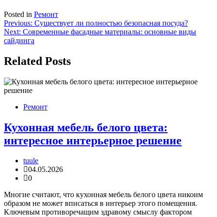
Posted in
Ремонт
Навигация
Previous:
Существует ли полностью безопасная посуда?
Next:
Современные фасадные материалы: основные виды
по
сайдинга
записям
Related Posts
Ремонт
Кухонная мебель белого цвета:
интересное интерьерное решение
tuule
04.05.2026
0
Многие считают, что кухонная мебель белого цвета никоим
образом не может вписаться в интерьер этого помещения.
Ключевым противоречащим здравому смыслу фактором