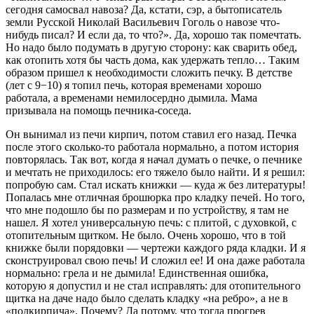
сегодня самосвал навоза? Да, кстати, сэр, а бытописатель
земли Русской Николай Васильевич Гоголь о навозе что-
нибудь писал? И если да, то что?». Да, хорошо так помечтать.
Но надо было подумать в другую сторону: как сварить обед,
как отопить хотя бы часть дома, как удержать тепло… Таким
образом пришел к необходимости сложить печку. В детстве
(лет с 9−10) я топил печь, которая временами хорошо
работала, а временами немилосердно дымила. Мама
призывала на помощь печника-соседа.
Он вынимал из печи кирпич, потом ставил его назад. Печка
после этого сколько-то работала нормально, а потом история
повторялась. Так вот, когда я начал думать о печке, о печнике
и мечтать не приходилось: его тяжело было найти. И я решил:
попробую сам. Стал искать книжки — куда ж без литературы!
Попалась мне отличная брошюрка про кладку печей. Но того,
что мне подошло бы по размерам и по устройству, я там не
нашел. Я хотел универсальную печь: с плитой, с духовкой, с
отопительным щитком. Не было. Очень хорошо, что в той
книжке были порядовки — чертежи каждого ряда кладки. И я
сконструировал свою печь! И сложил ее! И она даже работала
нормально: грела и не дымила! Единственная ошибка,
которую я допустил и не стал исправлять: для отопительного
щитка на даче надо было сделать кладку «на ребро», а не в
«полкирпича». Почему? Да потому, что тогда прогрев