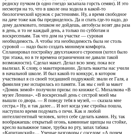
редиску пучком (в одно гнездо засыпала горсть семян). И это
несмотря на то, что в школе она ходила в какой-то
биологический кружок с растениями. Ну, а время свободное
на даче тоже как бы предвиделось. Да и спать где-то надо, до
дому далековато, пешком не дойдешь, автобусы возят два раза
в день, и то не каждый день, а только по субботам и
воскресеньям. Так что дом на участке — суровая
необходимость. А чтобы эта необходимость была не столь
суровой — надо было создать минимум комфорта.
Спланировал постройку двухэтажного строения (хотел было
три этажа, но в те времена ограничения не давали такой
возможности). Сделал макет. Делал всю зиму, пока все
вылизал. К слову, о макетировании. Делать макеты нас учили
в начальной школе. И был какой-то конкурс, в котором
участвовал я со своей тогдашней подружкой: звали ее Галя, а
фамилия уже испарилась из памяти. Так мы с ней за макет
«Домик зимой» получили призы: по книжке С. Михалкова «В
музее Ленина». «В воскресный день с сестрой моей мы
вышли со двора. — Я поведу тебя в музей, — сказала мне
сестра.» Ну, и так далее… И вот когда уже стройка пошла,
наступило время подумать о печи. Как и любой
интеллигентный человек, хотел себе сделать камин. Ну, так
воображаешь: открытый огонь, каминные щипцы на стойке,
кресло вальяжное такое, трубка во рту, запах табака
«Капитанский»… Ученые разговоры с соседом: «А почем