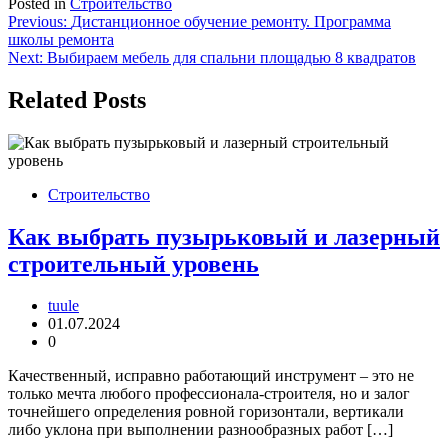
Posted in
Строительство
Навигация
Previous:
Дистанционное обучение ремонту. Программа
школы ремонта
по
Next:
Выбираем мебель для спальни площадью 8 квадратов
записям
Related Posts
Строительство
Как выбрать пузырьковый и лазерный
строительный уровень
tuule
01.07.2024
0
Качественный, исправно работающий инструмент – это не
только мечта любого профессионала-строителя, но и залог
точнейшего определения ровной горизонтали, вертикали
либо уклона при выполнении разнообразных работ […]