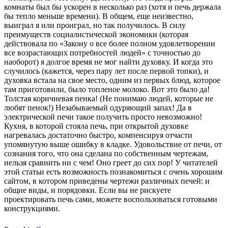
комнаты был бы ускорен в несколько раз (хотя и печь держала
бы тепло меньше времени). В общем, еще неизвестно,
выиграл я или проиграл, но так получилось. В силу
преимуществ социалистической экономики (которая
действовала по «Закону о все более полном удовлетворении
все возрастающих потребностей людей» с точностью до
наоборот) я долгое время не мог найти духовку. И когда это
случилось (кажется, через пару лет после первой топки), и
духовка встала на свое место, одним из первых блюд, которое
там приготовили, было топленое молоко. Вот это было да!
Толстая коричневая пенка! (Не понимаю людей, которые не
любят пенок!) Незабываемый одуряющий запах! Да в
электрической печи такое получить просто невозможно!
Кухня, в которой стояла печь, при открытой духовке
нагревалась достаточно быстро, компенсируя отчасти
упомянутую выше ошибку в кладке. Удовольствие от печи, от
сознания того, что она сделана по собственным чертежам,
нельзя сравнить ни с чем! Оно греет до сих пор! У читателей
этой статьи есть возможность познакомиться с очень хорошим
сайтом, в котором приведены чертежи различных печей: и
общие виды, и порядовки. Если вы не рискуете
проектировать печь сами, можете воспользоваться готовыми
конструкциями.