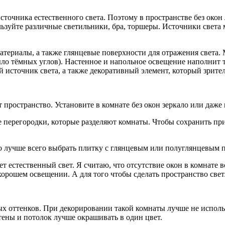
сточника естественного света. Поэтому в пространстве без око
льзуйте различные светильники, бра, торшеры. Источники света м
материалы, а также глянцевые поверхности для отражения света
ыло тёмных углов). Настенное и напольное освещение наполнит 
источник света, а также декоративный элемент, который зрител
ространство. Установите в комнате без окон зеркало или даже ш
е перегородки, которые разделяют комнаты. Чтобы сохранить пр
то лучше всего выбрать плитку с глянцевым или полуглянцевым 
ет естественный свет. Я считаю, что отсутствие окон в комнате 
хорошем освещении. А для того чтобы сделать пространство свет
ных оттенков. При декорировании такой комнаты лучше не испол
тены и потолок лучше окрашивать в один цвет.