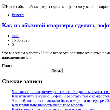
Ремонт
Как из обычной квартиры сделать лофт,
tuule
16.05.2026
0
Что мы знаем о лофтах? Чаще всего это большие открытые пом
наполненные […]
Поиск
Поиск
Свежие записи
5 веских причин, почему не стоит объединять комнаты в 
Как втиснуть в кухню…офис, и работать там с комфорто
9 вещей, которых не должно быть в модном интерьере 20
Как правильно выбрать школьную мебель
Выбор редакции: туалетные столики для спальни