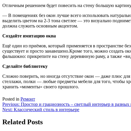
Отличным решением будет повесить на стену большую картину, 
— В помещениях без окон лучше всего использовать натураль
выделить цветом на 2-3 тона светлее — это визуально подниме
должна служить основным акцентом.
Создайте имитацию окна
Ещё один из приёмов, который применяется в пространстве без
существует и просто занавешено.Кроме того, можно создать ок
фальшокно: прикрепите на стену деревянную раму, а также «ви
Сделайте библиотеку
Сложно поверить, но иногда отсутствие окон — даже плюс для 
стеллажи, полки — любые предметы мебели для того, чтобы х
хранить «моменты» своего прошлого.
Posted in
Ремонт
Навигация
Previous:
Простор и грациозность – светлый интерьер в разных
Next:
Классический стиль в интерьере
по
записям
Related Posts