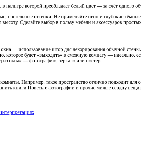
в палитре которой преобладает белый цвет — за счёт одного об
ные, пастельные оттенки. Не применяйте неон и глубокие тёмн
т высоту. Сделайте выбор в пользу мебели и аксессуаров прост
 окна — использование штор для декорирования обычной стены. В
но, которое будет «выходить» в смежную комнату — идеально, ес
д из окна» — фотографию, зеркало или постер.
комнаты. Например, такое пространство отлично подходит для с
ранить книги.Повесьте фотографии и прочие милые сердцу вещи
 интерпретациях