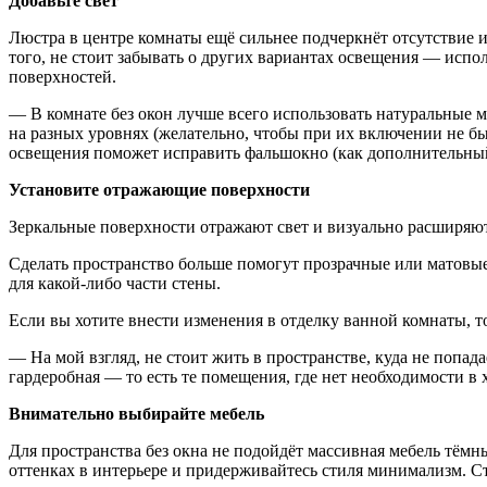
Добавьте свет
Люстра в центре комнаты ещё сильнее подчеркнёт отсутствие и
того, не стоит забывать о других вариантах освещения — испо
поверхностей.
— В комнате без окон лучше всего использовать натуральные 
на разных уровнях (желательно, чтобы при их включении не б
освещения поможет исправить фальшокно (как дополнительный 
Установите отражающие поверхности
Зеркальные поверхности отражают свет и визуально расширяют п
Сделать пространство больше помогут прозрачные или матовы
для какой-либо части стены.
Если вы хотите внести изменения в отделку ванной комнаты, 
— На мой взгляд, не стоит жить в пространстве, куда не попада
гардеробная — то есть те помещения, где нет необходимости в 
Внимательно выбирайте мебель
Для пространства без окна не подойдёт массивная мебель тём
оттенках в интерьере и придерживайтесь стиля минимализм. С