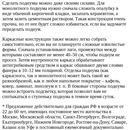
Сделать подиумы можно даже своими силами. Для
монолитного подиума нужно сначала сложить опалубку в
виде обычной кирпичной кладки, засыпать керамзитом, а
затем залить цементным раствором. Такая конструкция очень
прочна, но от нее будет сложно избавиться, если вы задумаете
переделать подиум.
Каркасные конструкции также можно легко собрать
самостоятельно, если вы не планируете сложные извилистые
формы. Сначала устанавливают лаги, промежутки между
которыми составляют не менее 40–50 см, чтобы подиум не
просел. Затем внутренности каркаса обрабатывают
антигрибковым средством и каркас обшивают двумя слоями
фанеры в 10–12 мм толщиной. Отделка подиума (как
каркасного, так и монолитного) может быть такой же
разнообразной, как и любое напольное покрытие – кафель,
ковер, ламинат, линолеум и т. п. В боковые стороны подиума
можно встроить подсветку, которая позволит вам не
спотыкаться о ступеньку подиума в темное время суток.
* Предложение действительно для граждан РФ в возрасте от
22 до 60 лет, имеющих постоянное место жительства в
Москве, Московской области, Санкт-Петербурге, Волгограде,
Екатеринбурге, Нижнем Новгороде, Ростове-на-Дону, Самаре,
Казани или Уфе и постоянный ежемесячный документально