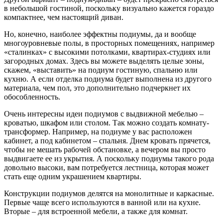
в небольшой гостиной, поскольку визуально кажется гораздо
компактнее, чем настоящий диван.
Но, конечно, наиболее эффектны подиумы, да и вообще
многоуровневые полы, в просторных помещениях, например
«сталинках» с высокими потолками, квартирах-студиях или
загородных домах. Здесь вы можете выделять целые зоны,
скажем, «выставить» на подиум гостиную, спальню или
кухню. А если отделка подиума будет выполнена из другого
материала, чем пол, это дополнительно подчеркнет их
обособленность.
Очень интересны идеи подиумов с выдвижной мебелью –
кроватью, шкафом или столом. Так можно создать комнату-
трансформер. Например, на подиуме у вас расположен
кабинет, а под кабинетом – спальня. Днем кровать прячется,
чтобы не мешать рабочей обстановке, а вечером вы просто
выдвигаете ее из укрытия. А поскольку подиумы такого рода
довольно высоки, вам потребуется лестница, которая может
стать еще одним украшением квартиры.
Конструкции подиумов делятся на монолитные и каркасные.
Первые чаще всего используются в ванной или на кухне.
Вторые – для встроенной мебели, а также для комнат.