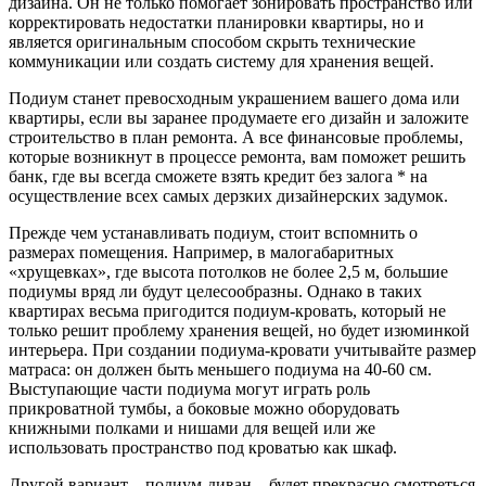
дизайна. Он не только помогает зонировать пространство или
корректировать недостатки планировки квартиры, но и
является оригинальным способом скрыть технические
коммуникации или создать систему для хранения вещей.
Подиум станет превосходным украшением вашего дома или
квартиры, если вы заранее продумаете его дизайн и заложите
строительство в план ремонта. А все финансовые проблемы,
которые возникнут в процессе ремонта, вам поможет решить
банк, где вы всегда сможете взять кредит без залога * на
осуществление всех самых дерзких дизайнерских задумок.
Прежде чем устанавливать подиум, стоит вспомнить о
размерах помещения. Например, в малогабаритных
«хрущевках», где высота потолков не более 2,5 м, большие
подиумы вряд ли будут целесообразны. Однако в таких
квартирах весьма пригодится подиум-кровать, который не
только решит проблему хранения вещей, но будет изюминкой
интерьера. При создании подиума-кровати учитывайте размер
матраса: он должен быть меньшего подиума на 40-60 см.
Выступающие части подиума могут играть роль
прикроватной тумбы, а боковые можно оборудовать
книжными полками и нишами для вещей или же
использовать пространство под кроватью как шкаф.
Другой вариант – подиум-диван – будет прекрасно смотреться