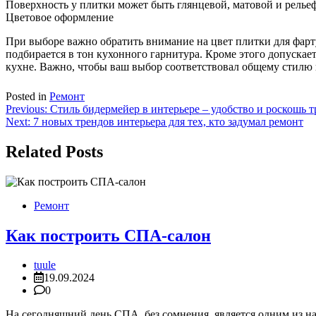
Поверхность у плитки может быть глянцевой, матовой и релье
Цветовое оформление
При выборе важно обратить внимание на цвет плитки для фарт
подбирается в тон кухонного гарнитура. Кроме этого допускае
кухне. Важно, чтобы ваш выбор соответствовал общему стилю 
Posted in
Ремонт
Навигация
Previous:
Стиль бидермейер в интерьере – удобство и роскошь 
Next:
7 новых трендов интерьера для тех, кто задумал ремонт
по
записям
Related Posts
Ремонт
Как построить СПА-салон
tuule
19.09.2024
0
На сегодняшний день СПА, без сомнения, является одним из 