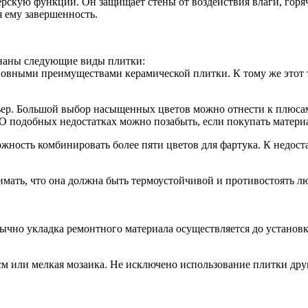
кую функции. Он защищает стены от воздействия влаги, горяч
я ему завершенность.
наны следующие виды плитки:
новными преимуществами керамической плитки. К тому же этот 
ер. Большой выбор насыщенных цветов можно отнести к плюсам 
 О подобных недостатках можно позабыть, если покупать матери
жность комбинировать более пяти цветов для фартука. К недос
имать, что она должна быть термоустойчивой и противостоять 
ычно укладка ремонтного материала осуществляется до установ
см или мелкая мозаика. Не исключено использование плитки дру