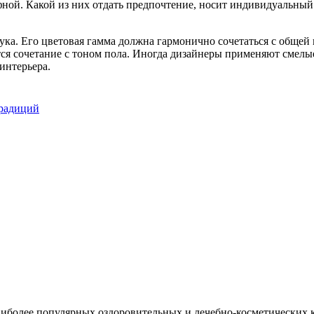
фной. Какой из них отдать предпочтение, носит индивидуальный
ука. Его цветовая гамма должна гармонично сочетаться с общей
тся сочетание с тоном пола. Иногда дизайнеры применяют смелы
интерьера.
традиций
наиболее популярных оздоровительных и лечебно-косметически