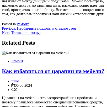
натягивают между днищем и подушками. Можно посмотреть,
насколько аккуратно заделаны швы, насколько ровно идет ряд
скоб, пристрачивающий обивку. Все мелочи, но говорят они о
том, как долго вам прослужит ваш мягкий четвероногий друг.
Posted in
Ремонт
Навигация
Previous:
Необычные подходы к отделке стен
Next:
Тетива или косоур
по
записям
Related Posts
Ремонт
Как избавиться от царапин на мебели?
tuule
06.06.2024
0
Царапины на мебели – это распространённая проблема, и
поэтому появилось множество специализированных средств,
предназначенных для устранения дефектов. Перечислим