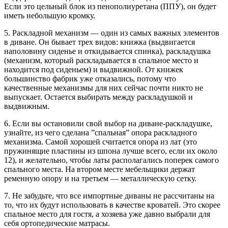
Если это цельный блок из пенополиуретана (ППУ), он будет
иметь небольшую кромку.
5. Раскладной механизм — один из самых важных элементов
в диване. Он бывает трех видов: книжка (выдвигается
наполовину сиденье и откидывается спинка), раскладушка
(механизм, который раскладывается в спальное место и
находится под сиденьем) и выдвижной. От книжек
большинство фабрик уже отказались, потому что
качественные механизмы для них сейчас почти никто не
выпускает. Остается выбирать между раскладушкой и
выдвижным.
6. Если вы остановили свой выбор на диване-раскладушке,
узнайте, из чего сделана ”спальная” опора раскладного
механизма. Самой хорошей считается опора из лат (это
пружинящие пластины из шпона лучше всего, если их около
12), и желательно, чтобы латы располагались поперек самого
спального места. На втором месте мебельщики держат
ременную опору и на третьем — металлическую сетку.
7. Не забудьте, что все импортные диваны не рассчитаны на
то, что их будут использовать в качестве кроватей. Это скорее
спальное место для гостя, а хозяева уже давно выбрали для
себя ортопедические матрасы.