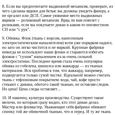
8. Если вы предпочитаете выдвижной механизм, проверьте, из
чего сделаны ящики для белья: вы должны увидеть фанеру, а
не оргалит или ДСП. Самое уязвимое место выдвижных
ящиков — роликовый механизм. Вряд ли вам повезет с
роликами, если вы покупаете диван в каком-то неизвестном
СП или ”с рук”.
9. Обивка. Флок (ткань с ворсом, нанесенным
электростатическим напылителем) всем уже порядком надоел,
но зато он легко чистится и не маркий. Крупные фабрики
никогда не используют наши флоки и стараются избегать
флоков с ”сухим” напылением из-за очень сильной
электростатики. Последнее время стала очень популярна
обивка из гобелена, шинилса или жаккарда — из тканых
материалов. Вся проблема в том, что жаккард, например,
подвергается только сухой чистке. Идеальной можно считать
ткань с тефлоновым покрытием: вода, чай, кофе просто
стекают с дивана, обитого такой тканью, не оставляя следов.
Но цена! Цена следы оставляет…
10. И наконец, культура производства. Существуют такие
мелочи, по которым сразу видно, кто этот диван делал.
Мастер или фломастер. Уважающие себя фабрики обивают
спинку той же обивочной тканью, что и перед. И ту же ткань