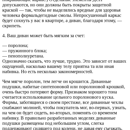
допускаются, но они должны быть покрыты защитной
краской — так, чтобы не выделялись вредные для здоровья
человека формальдегидные смолы. Непросушенный каркас
будет сохнуть у вас в квартире, а диван, благодаря этому, —
скрипеть.
4. Ваш диван может быть мягким за счет:
— поролона;
— пружинного блока;
— пенополиуретана.
Однозначно сказать, что лучше, трудно. Это зависит от ваших
ощущений, насколько вашему телу приятна та или иная
набивка. Но есть несколько закономерностей.
Чем мягче поролон, тем легче он крошится. Диванные
подушки, набитые синтепоновой или поролоновой крошкой,
очень быстро потеряют форму. Признаком хорошего тона
считается использование цельного поролонового куска.
Фирмы, заботящиеся о своем престиже, все диванные чехлы
снабжают молнией, чтобы покупатель мог, во-первых, узнать,
на чем он будет сидеть, во-вторых, поменять со временем
набивку. В правильно разработанных моделях диванные
подушки размещены под небольшим углом, слегка
поддерживают сидящего под колени, не давая ему съезжать.