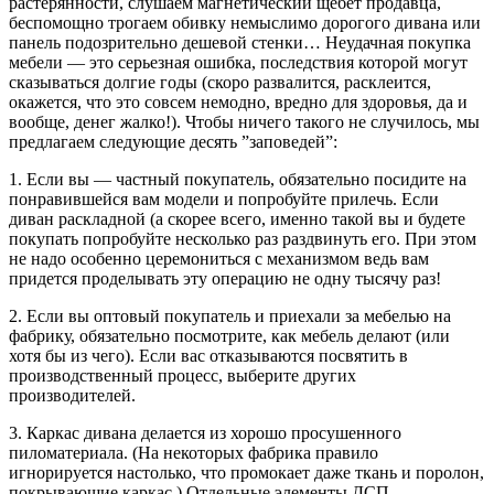
растерянности, слушаем магнетический щебет продавца,
беспомощно трогаем обивку немыслимо дорогого дивана или
панель подозрительно дешевой стенки… Неудачная покупка
мебели — это серьезная ошибка, последствия которой могут
сказываться долгие годы (скоро развалится, расклеится,
окажется, что это совсем немодно, вредно для здоровья, да и
вообще, денег жалко!). Чтобы ничего такого не случилось, мы
предлагаем следующие десять ”заповедей”:
1. Если вы — частный покупатель, обязательно посидите на
понравившейся вам модели и попробуйте прилечь. Если
диван раскладной (а скорее всего, именно такой вы и будете
покупать попробуйте несколько раз раздвинуть его. При этом
не надо особенно церемониться с механизмом ведь вам
придется проделывать эту операцию не одну тысячу раз!
2. Если вы оптовый покупатель и приехали за мебелью на
фабрику, обязательно посмотрите, как мебель делают (или
хотя бы из чего). Если вас отказываются посвятить в
производственный процесс, выберите других
производителей.
3. Каркас дивана делается из хорошо просушенного
пиломатериала. (На некоторых фабрика правило
игнорируется настолько, что промокает даже ткань и поролон,
покрывающие каркас.) Отдельные элементы ДСП