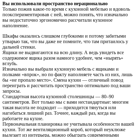
Вы использовали пространство нерационально
Только пожив какое-то время с кухонной мебелью и вдоволь
поэкспериментировав с ней, можно понять, что изначально
вы недостаточно эргономично рассчитали кухонное
наполнение.
Шкафы оказались слишком глубокими и потому забитыми
утварью так, что вы даже не помните, что там притаилось у
дальней стенки.
Ящики не выдвигаются на всю длину. А ведь увидеть все
содержимое ящика разом намного удобнее, чем «нырять»
вглубь.
Изначально вы выбрали кухонную мебель с ящиками и
полками «впрок», но по факту наполняете часть из них, лишь
бы «не пропало место». Смена кухни — отличный повод
переиграть и рассчитать пространство оптимально под ваши
запросы.
Стандартная высота кухонной столешницы — 80–90
сантиметров. Вот только мы с вами нестандартные: многим
такая высота не подходит — приходится тянуться или
нагибаться лишний раз. Точнее, каждый раз, когда вы
работаете на кухне.
Первоначальная планировка не учитывала особенности вашей
кухни. Тот же вентиляционный короб, который неуклюже
вылезает из интерьера, можно обыграть современными