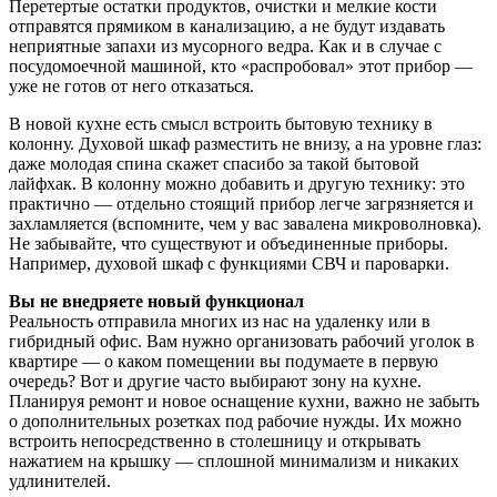
Перетертые остатки продуктов, очистки и мелкие кости
отправятся прямиком в канализацию, а не будут издавать
неприятные запахи из мусорного ведра. Как и в случае с
посудомоечной машиной, кто «распробовал» этот прибор —
уже не готов от него отказаться.
В новой кухне есть смысл встроить бытовую технику в
колонну. Духовой шкаф разместить не внизу, а на уровне глаз:
даже молодая спина скажет спасибо за такой бытовой
лайфхак. В колонну можно добавить и другую технику: это
практично — отдельно стоящий прибор легче загрязняется и
захламляется (вспомните, чем у вас завалена микроволновка).
Не забывайте, что существуют и объединенные приборы.
Например, духовой шкаф с функциями СВЧ и пароварки.
Вы не внедряете новый функционал
Реальность отправила многих из нас на удаленку или в
гибридный офис. Вам нужно организовать рабочий уголок в
квартире — о каком помещении вы подумаете в первую
очередь? Вот и другие часто выбирают зону на кухне.
Планируя ремонт и новое оснащение кухни, важно не забыть
о дополнительных розетках под рабочие нужды. Их можно
встроить непосредственно в столешницу и открывать
нажатием на крышку — сплошной минимализм и никаких
удлинителей.