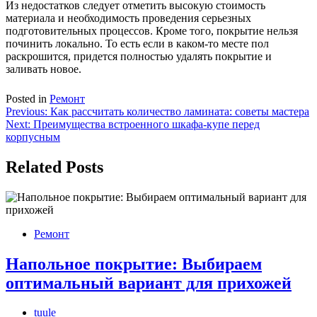
Из недостатков следует отметить высокую стоимость
материала и необходимость проведения серьезных
подготовительных процессов. Кроме того, покрытие нельзя
починить локально. То есть если в каком-то месте пол
раскрошится, придется полностью удалять покрытие и
заливать новое.
Posted in
Ремонт
Навигация
Previous:
Как рассчитать количество ламината: советы мастера
Next:
Преимущества встроенного шкафа-купе перед
по
корпусным
записям
Related Posts
Ремонт
Напольное покрытие: Выбираем
оптимальный вариант для прихожей
tuule