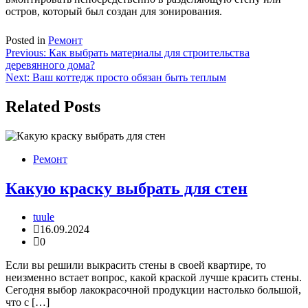
остров, который был создан для зонирования.
Posted in
Ремонт
Навигация
Previous:
Как выбрать материалы для строительства
деревянного дома?
по
Next:
Ваш коттедж просто обязан быть теплым
записям
Related Posts
Ремонт
Какую краску выбрать для стен
tuule
16.09.2024
0
Если вы решили выкрасить стены в своей квартире, то
неизменно встает вопрос, какой краской лучше красить стены.
Сегодня выбор лакокрасочной продукции настолько большой,
что с […]