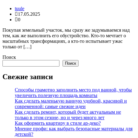
tuule
17.05.2025
0
Покупая земельный участок, мы сразу же задумываемся над
тем, как же выполнить его обустройство. Кто-то мечтает о
масштабных трансформациях, а кто-то испытывает ужас
только от […]
Поиск
Поиск
Свежие записи
Способы грамотно заполнить место под ванной, чтобы
увеличить полезную площадь комнаты
Как сделать маленькую ванную удобной, красивой и
современной: самые свежие идеи
Как сделать ремонт, который будет актуальным не
только в этом сезоне, но и через много лет
Как оформить квартиру в стиле ар-деко?
Мнение профи: как выбрать безопасные материалы для
детской?