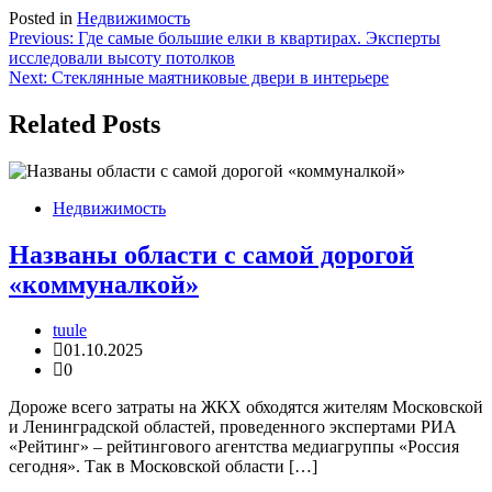
Posted in
Недвижимость
Навигация
Previous:
Где самые большие елки в квартирах. Эксперты
исследовали высоту потолков
по
Next:
Стеклянные маятниковые двери в интерьере
записям
Related Posts
Недвижимость
Названы области с самой дорогой
«коммуналкой»
tuule
01.10.2025
0
Дороже всего затраты на ЖКХ обходятся жителям Московской
и Ленинградской областей, проведенного экспертами РИА
«Рейтинг» – рейтингового агентства медиагруппы «Россия
сегодня». Так в Московской области […]