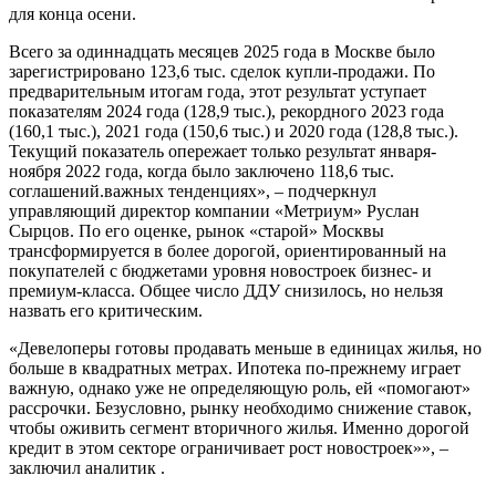
для конца осени.
Всего за одиннадцать месяцев 2025 года в Москве было
зарегистрировано 123,6 тыс. сделок купли-продажи. По
предварительным итогам года, этот результат уступает
показателям 2024 года (128,9 тыс.), рекордного 2023 года
(160,1 тыс.), 2021 года (150,6 тыс.) и 2020 года (128,8 тыс.).
Текущий показатель опережает только результат января-
ноября 2022 года, когда было заключено 118,6 тыс.
соглашений.важных тенденциях», – подчеркнул
управляющий директор компании «Метриум» Руслан
Сырцов. По его оценке, рынок «старой» Москвы
трансформируется в более дорогой, ориентированный на
покупателей с бюджетами уровня новостроек бизнес- и
премиум-класса. Общее число ДДУ снизилось, но нельзя
назвать его критическим.
«Девелоперы готовы продавать меньше в единицах жилья, но
больше в квадратных метрах. Ипотека по-прежнему играет
важную, однако уже не определяющую роль, ей «помогают»
рассрочки. Безусловно, рынку необходимо снижение ставок,
чтобы оживить сегмент вторичного жилья. Именно дорогой
кредит в этом секторе ограничивает рост новостроек»», –
заключил аналитик .