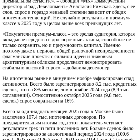
премиальном сегменте», – сообщил «МК» коммерческий
директор «Град Девелопмент» Анастасия Римская. Здесь, с ее
слов, спрос в гораздо меньшей степени зависит от общих
ипотечных тенденций. Не случайно результаты в премиум-
классе в 2025 году в целом выше всех предыдущих лет.
«Покупатели премиум-класса – это зрелая аудитория, которая
вкладывает средства в долгосрочные активы, способные не
только сохранить, но и приумножить капитал. Именно
поэтому даже в периоды общей рыночной неопределенности
флагманские проекты с сильной идеей и знаковым
архитектурным обликом продолжают демонстрировать
стабильно высокий спрос», – добавила девелопер.
На ипотечном рынке в минувшем ноябре зафиксирован спад
активности. Всего было зарегистрировано 8,2 тыс. кредитных
сделок, что на 8% меньше, чем в ноябре 2024 года (8,9 тыс.
соглашений). Относительно октября 2025 года (9,8 тыс.
сделок) спрос сократился на 16%.
Всего за одиннадцать месяцев 2025 года в Москве было
заключено 107,4 тыс. ипотечных договоров. По
предварительным итогам года этот показатель уступает
результатам трех из пяти последних лет. Больше сделок было
зарегистрировано за аналогичный период 2024 года (109,6
тыс.), 2023 года (126,5 тыс.), 2021 года (114,1 тыс.). Текущий