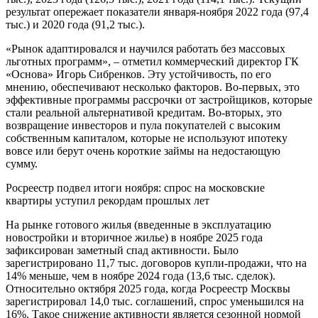
результат опережает показатели января-ноября 2022 года (97,4
тыс.) и 2020 года (91,2 тыс.).
«Рынок адаптировался и научился работать без массовых
льготных программ», – отметил коммерческий директор ГК
«Основа» Игорь Сибренков. Эту устойчивость, по его
мнению, обеспечивают несколько факторов. Во-первых, это
эффективные программы рассрочки от застройщиков, которые
стали реальной альтернативой кредитам. Во-вторых, это
возвращение инвесторов и пула покупателей с высоким
собственным капиталом, которые не используют ипотеку
вовсе или берут очень короткие займы на недостающую
сумму.
Росреестр подвел итоги ноября: спрос на московские
квартиры уступил рекордам прошлых лет
На рынке готового жилья (введенные в эксплуатацию
новостройки и вторичное жилье) в ноябре 2025 года
зафиксирован заметный спад активности. Было
зарегистрировано 11,7 тыс. договоров купли-продажи, что на
14% меньше, чем в ноябре 2024 года (13,6 тыс. сделок).
Относительно октября 2025 года, когда Росреестр Москвы
зарегистрировал 14,0 тыс. соглашений, спрос уменьшился на
16%. Такое снижение активности является сезонной нормой