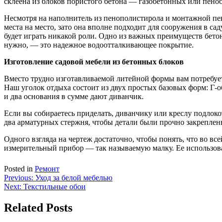
склеена из блоков пористого бетона — газобетонных или пено
Несмотря на наполнитель из пенополистирола и монтажной пены
места на место, зато она вполне подходит для сооружения в са
будет играть никакой роли. Одно из важных преимуществ бетонн
нужно, — это надежное водоотталкивающее покрытие.
Изготовление садовой мебели из бетонных блоков
Вместо трудно изготавливаемой литейной формы вам потребует
Наш уголок отдыха состоит из двух простых базовых форм: Г-о
и два основания в сумме дают диванчик.
Если вы собираетесь приделать, диванчику или креслу подлоко
два арматурных стержня, чтобы детали были прочно закреплены
Одного взгляда на чертеж достаточно, чтобы понять, что во все
измерительный прибор — так называемую малку. Ее использов
Posted in
Ремонт
Навигация
Previous:
Уход за белой мебелью
Next:
Текстильные обои
по
записям
Related Posts