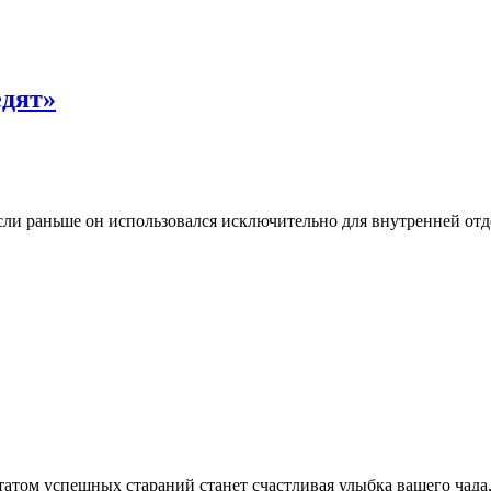
едят»
и раньше он использовался исключительно для внутренней отделк
татом успешных стараний станет счастливая улыбка вашего чада,