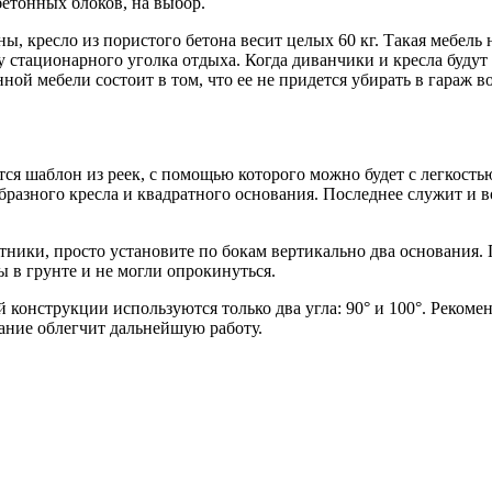
бетонных блоков, на выбор.
, кресло из пористого бетона весит целых 60 кг. Такая мебель
ду стационарного уголка отдыха. Когда диванчики и кресла буду
ой мебели состоит в том, что ее не придется убирать в гараж в
ся шаблон из реек, с помощью которого можно будет с легкость
бразного кресла и квадратного основания. Последнее служит и в
тники, просто установите по бокам вертикально два основания.
 в грунте и не могли опрокинуться.
й конструкции используются только два угла: 90° и 100°. Рекомен
ание облегчит дальнейшую работу.