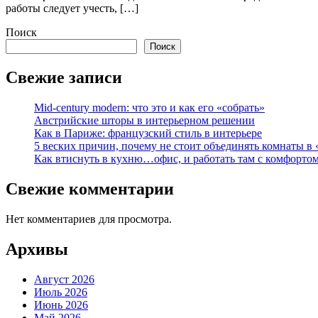
работы следует учесть, […]
Поиск
Поиск
Свежие записи
Mid-century modern: что это и как его «собрать»
Австрийские шторы в интерьерном решении
Как в Париже: французский стиль в интерьере
5 веских причин, почему не стоит объединять комнаты в 
Как втиснуть в кухню…офис, и работать там с комфорто
Свежие комментарии
Нет комментариев для просмотра.
Архивы
Август 2026
Июль 2026
Июнь 2026
Май 2026