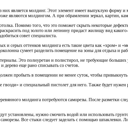
з них является молдинг. Этот элемент имеет выпуклую форму и
оже являются молдингом. А при обрамлении зеркал, картин, кам
толка. Помимо того, что это поможет скрыть некоторые дефекты
аскрасить под золото или лепнину придаст жилищу вид какого-
адобиться совет специалиста.
ных и серых оттенков молдинга есть такие цвета как «хром» и 
доколонна сумеет разделить помещение на зоны для отдыха и раб
териалы. Это полиуретан и полистирол, не требующие больших 
и дерево еще рано списывать со счетов.
олжен пробыть в помещении не менее суток, чтобы привыкнуть 
 гвозди» и специальный пистолет для него. Также будет нужен
еревянного молдинга потребуются саморезы. После разметки след
будут установлены, нужно смочить водой или использовать грунт
саморезы. Все стыки следует заделать с помощью шпаклевки. Л