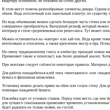
квартиру особенной, не похожей на сотни других.
В этом могут помочь разнообразные элементы декора. Одним и
объем. Ведь потолочный или панельный плинтус по существу т
Но ведь объемными можно сделать большую часть стены или по
совершенно преобразиться. Вычурный рельеф, который можно р
интерьер в стиле средневековья или ренессанса. Тут может пон
Можно остановиться на «кантри» или хай-тек. Ведь кроме тем
вентиляции и отопления, а также крепления люстр и бра. Псев
На смену традиционному гипсу и алебастру приходят новые ма
Применяют также и пенопласт, как более дешевый аналог. Хотя 
При монтаже следует соблюсти некоторые правила. Материал д
Для работы понадобиться клей типа «монтажного» или «жидкие
бумага и финишная шпаклевка.
Установку можно делать прямо на обои или голую стену. Для д
помощью наждачной бумаги.
Поклейка идет от угловых стыков. Перед этим место, где они 
для лучшего схватывания применяют временно установленные 
будет радовать не только хозяев, но гостей.