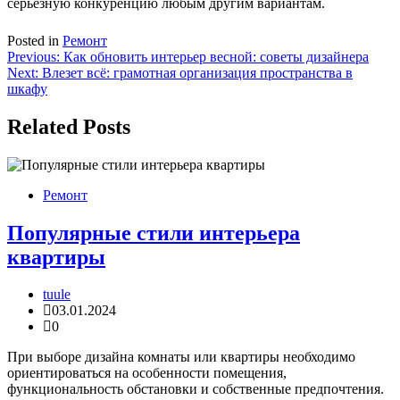
серьезную конкуренцию любым другим вариантам.
Posted in
Ремонт
Навигация
Previous:
Как обновить интерьер весной: советы дизайнера
Next:
Влезет всё: грамотная организация пространства в
по
шкафу
записям
Related Posts
Ремонт
Популярные стили интерьера
квартиры
tuule
03.01.2024
0
При выборе дизайна комнаты или квартиры необходимо
ориентироваться на особенности помещения,
функциональность обстановки и собственные предпочтения.