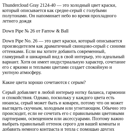
Thundercloud Gray 2124-40 — это холодный цвет краски,
который описывается как средне-серый с голубыми
полутонами. Он напоминает небо во время прохладного
летнего дождя
Down Pipe № 26 от Farrow & Ball
Down Pipe No. 26 — это цвет краски, который описывается
производителем как драматичный свинцово-серый с синими
оттенками. Если вы хотите добавить современный,
гламурный и шикарный вид в свой интерьер, это идеальный
вариант. Хотя он имеет индустриальную характер, сочетание
его с яркими и теплыми цветами создает спокойную и
уютную атмосферу.
Какие цвета хорошо сочетаются с серым?
Серый добавляет в любой интерьер нотку баланса, гармонии
и спокойствия. Однако, поскольку у каждого цвета есть
нюансы, серый может быть и коварен, потому что он может
выглядеть скучным, холодным или угнетающим. Обычно это
происходит, если не сочетать его с правильными цветовыми
партнерами, освещением или аксессуарами. Поэтому важно
выбрать правильный оттенок серого для вашей комнаты и
добавить немного контраста и тепла с помощью других