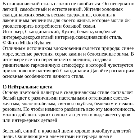
В скандинавский стиль сложно не влюбиться. Он невероятно
легкий, самобытный и естественный. Жители холодных
скандинавских земель весьма сдержанны, склонны к
лаконичным решениям для своего жилья, которые могли бы
удовлетворить потребности большой семьи.
Интерьер, Скандинавский, Кухня, белая кухня,белый
интерьер,декор,светлый интерьер,скандинавский стиль,
© Фото Mikko Ryhanen
Отличным источником вдохновения является природа: синее
море, зеленые растения, серые камни и белоснежные зимы. В
интерьере всё это переплетается воедино, создавая
удивительно гармоничную атмосферу, в которой чувствуется
прикосновение настоящей Скандинавии.Давайте рассмотрим
основные особенности данного стиля.
1) Нейтральные цвета
Основу цветовой палитры в скандинавском стиле составляет
белый цвет с различными пастельными оттенками: светло-
желтым, молочно-белым, светло-голубым, бежевым и нежно-
розовым. Но чтобы немного разбавить всю эту монотонность,
можно добавить ярких сочных акцентов в виде аксессуаров
или интерьерных деталей.
Зеленый, синий и красный цвета хорошо подойдут для этой
цели. Оживляющими элементами интерьера дома в