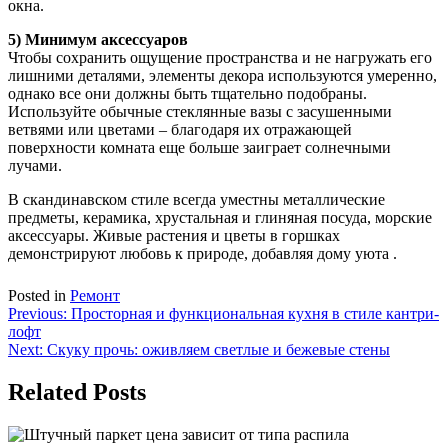
окна.
5) Минимум аксессуаров
Чтобы сохранить ощущение пространства и не нагружать его
лишними деталями, элементы декора используются умеренно,
однако все они должны быть тщательно подобраны.
Используйте обычные стеклянные вазы с засушенными
ветвями или цветами – благодаря их отражающей
поверхности комната еще больше заиграет солнечными
лучами.
В скандинавском стиле всегда уместны металлические
предметы, керамика, хрустальная и глиняная посуда, морские
аксессуары. Живые растения и цветы в горшках
демонстрируют любовь к природе, добавляя дому уюта .
Posted in
Ремонт
Навигация
Previous:
Просторная и функциональная кухня в стиле кантри-
лофт
по
Next:
Скуку прочь: оживляем светлые и бежевые стены
записям
Related Posts