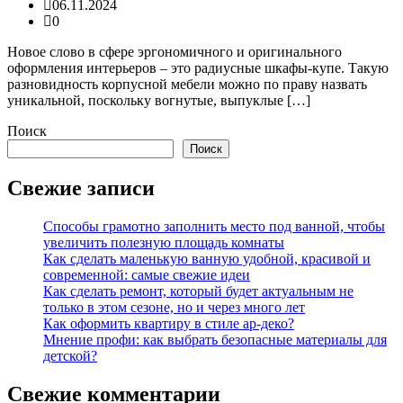
06.11.2024
0
Новое слово в сфере эргономичного и оригинального
оформления интерьеров – это радиусные шкафы-купе. Такую
разновидность корпусной мебели можно по праву назвать
уникальной, поскольку вогнутые, выпуклые […]
Поиск
Поиск
Свежие записи
Способы грамотно заполнить место под ванной, чтобы
увеличить полезную площадь комнаты
Как сделать маленькую ванную удобной, красивой и
современной: самые свежие идеи
Как сделать ремонт, который будет актуальным не
только в этом сезоне, но и через много лет
Как оформить квартиру в стиле ар-деко?
Мнение профи: как выбрать безопасные материалы для
детской?
Свежие комментарии