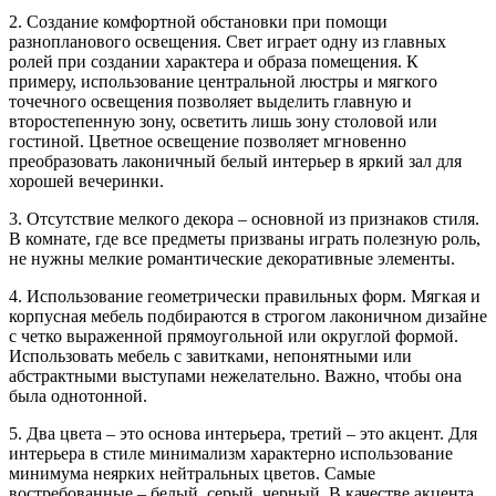
2. Создание комфортной обстановки при помощи
разнопланового освещения. Свет играет одну из главных
ролей при создании характера и образа помещения. К
примеру, использование центральной люстры и мягкого
точечного освещения позволяет выделить главную и
второстепенную зону, осветить лишь зону столовой или
гостиной. Цветное освещение позволяет мгновенно
преобразовать лаконичный белый интерьер в яркий зал для
хорошей вечеринки.
3. Отсутствие мелкого декора – основной из признаков стиля.
В комнате, где все предметы призваны играть полезную роль,
не нужны мелкие романтические декоративные элементы.
4. Использование геометрически правильных форм. Мягкая и
корпусная мебель подбираются в строгом лаконичном дизайне
с четко выраженной прямоугольной или округлой формой.
Использовать мебель с завитками, непонятными или
абстрактными выступами нежелательно. Важно, чтобы она
была однотонной.
5. Два цвета – это основа интерьера, третий – это акцент. Для
интерьера в стиле минимализм характерно использование
минимума неярких нейтральных цветов. Самые
востребованные – белый, серый, черный. В качестве акцента