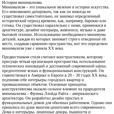
История минимализма
Минимализм – это уникальное явление в истории искусства.
Его невозможно датировать, так как он никогда не
существовал самостоятельно, не занимал определенный
исторический период времени, как, например, барокко или
готика. Он существовал параллельно с ними, применялся в
архитектуре, дизайне интерьера, живописи, музыке и даже
бытовой технике. Использование необходимого минимума
деталей, каждая их которых занимает строго отведенное ей
место, создавая гармонию пространства, вот что определяло
минимализм уже с начала ХХ века.
Предвестником стиля считают конструктивизм, которому
присущи четкая организация пространства, использование
технических инноваций и достижений современной науки,
предпочтение ясных и функциональных конструкций. Он
главенствовал в Америке и Европе в 20 – 30 годах ХХ века,
подчиняя себе интерьеры городских квартир и
промышленных объектов. Основные принципы
конструктивизма оказали сильное влияние на прародителя
минимализма – Фрэнка Ллойда Райта – американского
архитектора. Он разработал дизайн простых и
функциональных домов для обычных работников. Однако они
пришлись по душе многим ценителям всего современного.
Дома и интерьеры, лишенные декора, пышности и