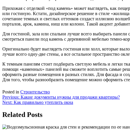
Прихожая с отделкой «под камень» может выглядеть, как пещер
или гостиную. Кстати, дизайнерское решение в стиле «жилища
сочетание темных и светлых оттенков создаст иллюзию волшеб
порталов, арок, камина, ниш или колонн. Такой акцент добави
Для гостиной, зала или спальни лучше всего выбирать панели 
смотреться панели под камень с деревянной мебелью темно-кор
Оригинально будет выглядеть гостиная или холл, которые выл
лучше всего одну-две стены, а все остальное пространство окл
К темным панелям стоит подбирать светлую мебель и легки тка
помощи «каменных» панелей вы сможете воплотить самые реши
оформить разные помещения в разных стилях. Для фасада и соз
Для того, чтобы разнообразить помещение можно оформить сте
Posted in
Строительство
Навигация
Previous:
Какие документы нужны для продажи квартиры?
Next:
Как правильно утеплить окна
по
записям
Related Posts