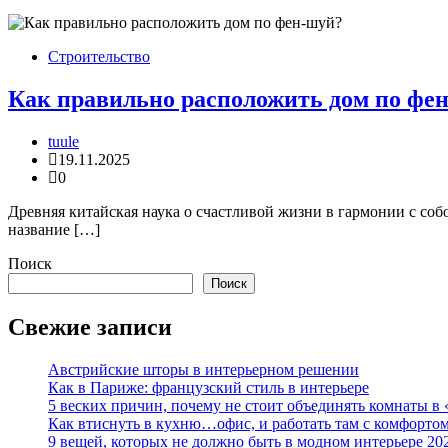
Строительство
Как правильно расположить дом по фе
tuule
19.11.2025
0
Древняя китайская наука о счастливой жизни в гармонии с соб
название […]
Поиск
Поиск
Свежие записи
Австрийские шторы в интерьерном решении
Как в Париже: французский стиль в интерьере
5 веских причин, почему не стоит объединять комнаты в 
Как втиснуть в кухню…офис, и работать там с комфорто
9 вещей, которых не должно быть в модном интерьере 20