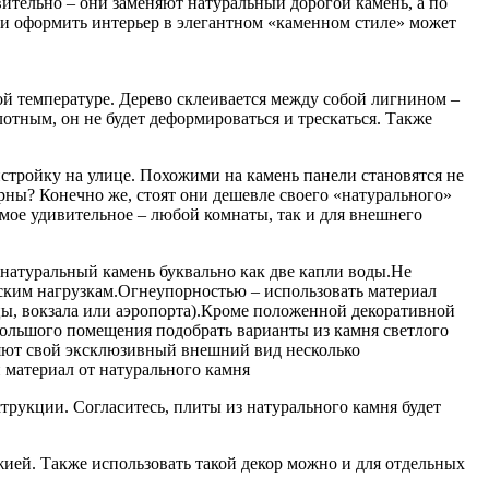
ительно – они заменяют натуральный дорогой камень, а по
 и оформить интерьер в элегантном «каменном стиле» может
й температуре. Дерево склеивается между собой лигнином –
отным, он не будет деформироваться и трескаться. Также
тройку на улице. Похожими на камень панели становятся не
рны? Конечно же, стоят они дешевле своего «натурального»
амое удивительное – любой комнаты, так и для внешнего
 натуральный камень буквально как две капли воды.Не
ским нагрузкам.Огнеупорностью – использовать материал
ы, вокзала или аэропорта).Кроме положенной декоративной
большого помещения подобрать варианты из камня светлого
ряют свой эксклюзивный внешний вид несколько
 материал от натурального камня
трукции. Согласитесь, плиты из натурального камня будет
ией. Также использовать такой декор можно и для отдельных