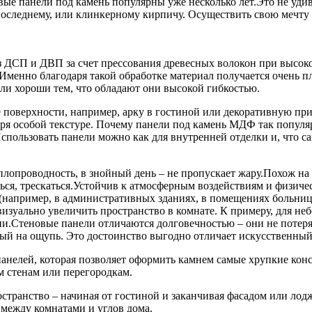
вые панели под камень популярны уже несколько лет.Это не удив
последнему, или клинкерному кирпичу. Осуществить свою мечту
 ДСП и ДВП за счет прессования древесных волокон при высоко
 Именно благодаря такой обработке материал получается очень пл
ели хороши тем, что обладают они высокой гибкостью.
оверхности, например, арку в гостиной или декоративную прис
даря особой текстуре. Почему панели под камень МДФ так популя
Использовать панели можно как для внутренней отделки и, что с
плопроводность, в знойный день – не пропускает жару.Похож на
ся, трескаться.Устойчив к атмосферным воздействиям и физиче
например, в административных зданиях, в помещениях больниц
зуально увеличить пространство в комнате. К примеру, для не
ьни.Стеновые панели отличаются долговечностью – они не поте
лый на ощупь. Это достоинство выгодно отличает искусственный
анелей, которая позволяет оформить камнем самые хрупкие конс
 стенам или перегородкам.
ранство – начиная от гостиной и заканчивая фасадом или лодж
 между комнатами и углов дома.