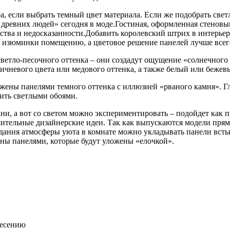
а, если выбрать темный цвет материала. Если же подобрать све
 древних людей» сегодня в моде.Гостиная, оформленная стеновы
ства и недосказанности.Добавить королевский штрих в интерье
т изюминки помещению, а цветовое решение панелей лучше всего
светло-песочного оттенка – они создадут ощущение «солнечного
ичневого цвета или медового оттенка, а также белый или бежев
ожены панелями темного оттенка с иллюзией «рваного камня». Г
еить светлыми обоями.
ни, а вот со светом можно экспериментировать – подойдет как 
тельные дизайнерские идеи. Так как выпускаются модели прямо
дания атмосферы уюта в комнате можно укладывать панели встык
ны панелями, которые будут уложены «елочкой».