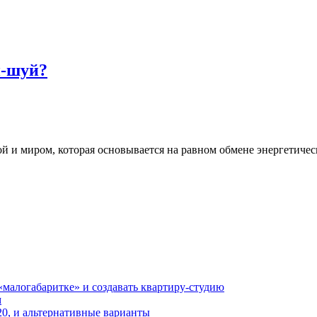
н-шуй?
ой и миром, которая основывается на равном обмене энергетиче
«малогабаритке» и создавать квартиру-студию
м
20, и альтернативные варианты