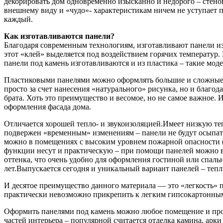
декорировать дом одновременно изысканно и недорого – стено
внешнему виду и «чудо»- характеристикам ничем не уступает 
каждый.
Как изготавливаются панели?
Благодаря современным технологиям, изготавливают панели из
этот «клей» выделяется под воздействием горячих температур.
панели под камень изготавливаются и из пластика – такие мод
Пластиковыми панелями можно оформлять большие и сложные п
просто за счет нанесения «натурального» рисунка, но и благо
брата. Хоть это преимущество и весомое, но не самое важное. 
оформления фасада дома.
Отличается хорошей тепло- и звукоизоляцией.Имеет низкую те
подвержен «временным» изменениям – панели не будут осыпать
можно в помещениях с высоким уровнем пожарной опасности (
функции несут и практическую – при помощи панелей можно ви
оттенка, что очень удобно для оформления гостиной или спал
лет.Выпускается сегодня и уникальный вариант панелей – теп
И десятое преимущество данного материала — это «легкость» п
практически невозможно прикрепить к легким гипсокартонным
Оформить панелями под камень можно любое помещение и прост
частей интерьера – популярной считается отделка камина, арки