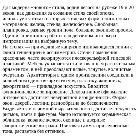
Для модерна «нового» стиля, родившегося на рубеже 19 и 20
веков, как движения за создание стиля своей эпохи,
используется отказ от старых стилевых форм, поиск новых
материалов: железа, стекла, железобетона. Свободная
планировка, разные уровни пола, большие оконные проемы.
Один из принципов работы над дизайном интерьера —
импровизация на выбранную тему.
На стенах — причудливые капризно извивающиеся линии с
явной тенденцией к ассимметрии. Стены помещения
красочные, часто декорируются плоскорельефной гипсовой
пластикой. Мебель украшается стилизованным растительным
орнаментом, в ней преобладают вялые, тянутые, волнистые
очертания. Архитекторы в одном произведении соединяли в
волшебном единстве архитектуру, пластику, живопись,
декоративно — прикладное искусство. Вводится
функциональное зонирование. Декоративное оформление
интерьеров достигает невероятной изощренности. Форма
окон, дверей, лестниц разнообразна до бесконечности.
Выделяется и огромной выразительности достигает текучесть
ритмов, цвета и фактуры. Часто используется керамическая
облицовка, кованое железо, оконные и дверные
флористические витражи. Цветовая гамма: приглушенные
тона, расцветка без оттенков.