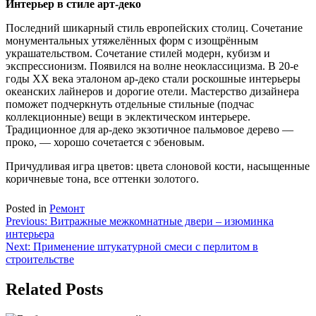
Интерьер в стиле арт-деко
Последний шикарный стиль европейских столиц. Сочетание
монументальных утяжелённых форм с изощрённым
украшательством. Сочетание стилей модерн, кубизм и
экспрессионизм. Появился на волне неоклассицизма. В 20-е
годы XX века эталоном ар-деко стали роскошные интерьеры
океанских лайнеров и дорогие отели. Мастерство дизайнера
поможет подчеркнуть отдельные стильные (подчас
коллекционные) вещи в эклектическом интерьере.
Традиционное для ар-деко экзотичное пальмовое дерево —
проко, — хорошо сочетается с эбеновым.
Причудливая игра цветов: цвета слоновой кости, насыщенные
коричневые тона, все оттенки золотого.
Posted in
Ремонт
Навигация
Previous:
Витражные межкомнатные двери – изюминка
интерьера
по
Next:
Применение штукатурной смеси с перлитом в
записям
строительстве
Related Posts