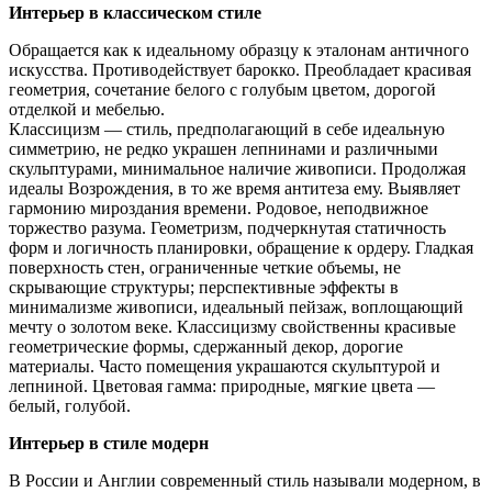
Интерьер в классическом стиле
Обращается как к идеальному образцу к эталонам античного
искусства. Противодействует барокко. Преобладает красивая
геометрия, сочетание белого с голубым цветом, дорогой
отделкой и мебелью.
Классицизм — стиль, предполагающий в себе идеальную
симметрию, не редко украшен лепнинами и различными
скульптурами, минимальное наличие живописи. Продолжая
идеалы Возрождения, в то же время антитеза ему. Выявляет
гармонию мироздания времени. Родовое, неподвижное
торжество разума. Геометризм, подчеркнутая статичность
форм и логичность планировки, обращение к ордеру. Гладкая
поверхность стен, ограниченные четкие объемы, не
скрывающие структуры; перспективные эффекты в
минимализме живописи, идеальный пейзаж, воплощающий
мечту о золотом веке. Классицизму свойственны красивые
геометрические формы, сдержанный декор, дорогие
материалы. Часто помещения украшаются скульптурой и
лепниной. Цветовая гамма: природные, мягкие цвета —
белый, голубой.
Интерьер в стиле модерн
В России и Англии современный стиль называли модерном, в