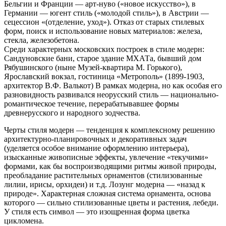
Бельгии и Франции — арт-нуво («новое искусство»), в
Германии — югент стиль («молодой стиль»), в Австрии —
сецессион «(отделение, уход»). Отказ от старых стилевых
форм, поиск и использование новых материалов: железа,
стекла, железобетона.
Среди характерных московских построек в стиле модерн:
Сандуновские бани, старое здание МХАТа, бывший дом
Рябушинского (ныне Музей-квартира М. Горького),
Ярославский вокзал, гостиница «Метрополь» (1899-1903,
архитектор В.Ф. Валькот) В рамках модерна, но как особая его
разновидность развивался неорусский стиль — национально-
романтическое течение, перерабатывавшее формы
древнерусского и народного зодчества.
Черты стиля модерн — тенденция к комплексному решению
архитектурно-планировочных и декоративных задач
(уделяется особое внимание оформлению интерьера),
изысканные живописные эффекты, увлечение «текучими»
формами, как бы воспроизводящими ритмы живой природы,
преобладание растительных орнаментов (стилизованные
лилии, ирисы, орхидеи) и т.д. Лозунг модерна — «назад к
природе». Характерная сложная система орнамента, основа
которого — сильно стилизованные цветы и растения, лебеди.
У стиля есть символ — это изощренная форма цветка
цикломена.