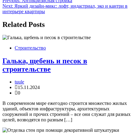
Навигация
Previous:
Антикризисная стройка
Next:
Яркий дизайн-микс: лофт, индастриал, эко и кантри в
по
интерьере квартиры
записям
Related Posts
Строительство
Галька, щебень и песок в
строительстве
tuule
15.11.2024
0
В современном мире ежегодно строится множество жилых
зданий, объектов инфраструктуры, архитектурных
сооружений и прочих строений – все они служат для разных
целей, возводятся по разным […]