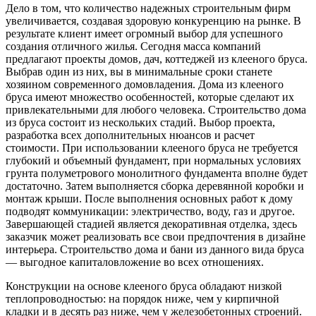
Дело в том, что количество надежных строительным фирм
увеличивается, создавая здоровую конкуренцию на рынке. В
результате клиент имеет огромный выбор для успешного
создания отличного жилья. Сегодня масса компаний
предлагают проекты домов, дач, коттеджей из клееного бруса.
Выбрав один из них, вы в минимальные сроки станете
хозяином современного домовладения. Дома из клееного
бруса имеют множество особенностей, которые сделают их
привлекательными для любого человека. Строительство дома
из бруса состоит из нескольких стадий. Выбор проекта,
разработка всех дополнительных нюансов и расчет
стоимости. При использовании клееного бруса не требуется
глубокий и объемный фундамент, при нормальных условиях
грунта полуметрового монолитного фундамента вполне будет
достаточно. Затем выполняется сборка деревянной коробки и
монтаж крыши. После выполнения основных работ к дому
подводят коммуникации: электричество, воду, газ и другое.
Завершающей стадией является декоративная отделка, здесь
заказчик может реализовать все свои предпочтения в дизайне
интерьера. Строительство дома и бани из данного вида бруса
— выгодное капиталовложение во всех отношениях.
Конструкции на основе клееного бруса обладают низкой
теплопроводностью: на порядок ниже, чем у кирпичной
кладки и в десять раз ниже, чем у железобетонных строений.