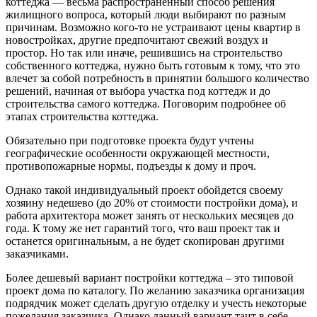
коттеджа — весьма распространенный способ решения
жилищного вопроса, который люди выбирают по разным
причинам. Возможно кого-то не устраивают цены квартир в
новостройках, другие предпочитают свежий воздух и
простор. Но так или иначе, решившись на строительство
собственного коттеджа, нужно быть готовым к тому, что это
влечет за собой потребность в принятии большого количество
решений, начиная от выбора участка под коттедж и до
строительства самого коттеджа. Поговорим подробнее об
этапах строительства коттеджа.
Обязательно при подготовке проекта будут учтены
географические особенности окружающей местности,
противопожарные нормы, подъезды к дому и проч.
Однако такой индивидуальный проект обойдется своему
хозяину недешево (до 20% от стоимости постройки дома), и
работа архитектора может занять от нескольких месяцев до
года. К тому же нет гарантий того, что ваш проект так и
останется оригинальным, а не будет скопирован другими
заказчиками.
Более дешевый вариант постройки коттеджа – это типовой
проект дома по каталогу. По желанию заказчика организация
подрядчик может сделать другую отделку и учесть некоторые
пожелания заказчика. Однако данный вариант таит в себе