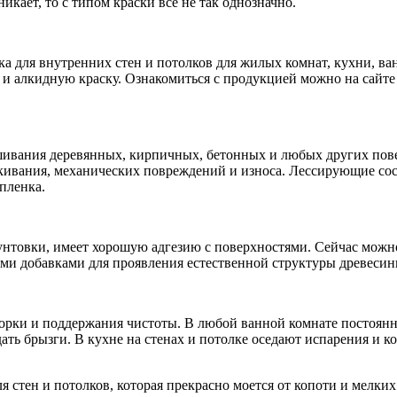
кает, то с типом краски все не так однозначно.
ка для внутренних стен и потолков для жилых комнат, кухни, в
 алкидную краску. Ознакомиться с продукцией можно на сайте 
ашивания деревянных, кирпичных, бетонных и любых других пове
ивания, механических повреждений и износа. Лессирующие сост
пленка.
унтовки, имеет хорошую адгезию с поверхностями. Сейчас можно
ми добавками для проявления естественной структуры древесин
орки и поддержания чистоты. В любой ванной комнате постоянн
адать брызги. В кухне на стенах и потолке оседают испарения и 
я стен и потолков, которая прекрасно моется от копоти и мелки