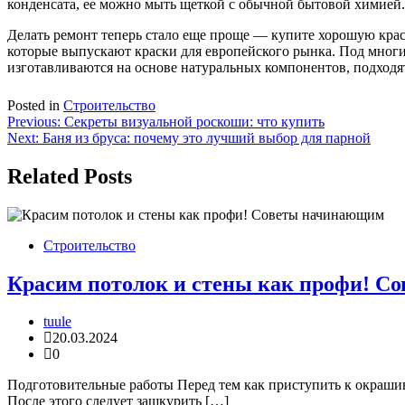
конденсата, ее можно мыть щеткой с обычной бытовой химией.
Делать ремонт теперь стало еще проще — купите хорошую краск
которые выпускают краски для европейского рынка. Под многи
изготавливаются на основе натуральных компонентов, подходя
Posted in
Строительство
Навигация
Previous:
Секреты визуальной роскоши: что купить
Next:
Баня из бруса: почему это лучший выбор для парной
по
записям
Related Posts
Строительство
Красим потолок и стены как профи! 
tuule
20.03.2024
0
Подготовительные работы Перед тем как приступить к окрашив
После этого следует зашкурить […]