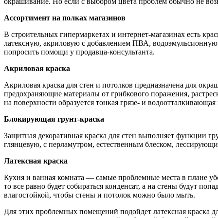
окрашивание. Но если с выбором цвета проблем обычно не возни
Ассортимент на полках магазинов
В строительных гипермаркетах и интернет-магазинах есть крас
латексную, акриловую с добавлением ПВА, водоэмульсионную и
попросить помощи у продавца-консультанта.
Акриловая краска
Акриловая краска для стен и потолков предназначена для окр
предохраняющие материалы от грибкового поражения, растреск
на поверхности образуется тонкая грязе- и водоотталкивающая 
Блокирующая грунт-краска
Защитная декоративная краска для стен выполняет функции гр
глянцевую, с перламутром, естественным блеском, лессирующи
Латексная краска
Кухня и ванная комната — самые проблемные места в плане уб
то все равно будет собираться конденсат, а на стены будут поп
влагостойкой, чтобы стены и потолок можно было мыть.
Для этих проблемных помещений подойдет латексная краска дл