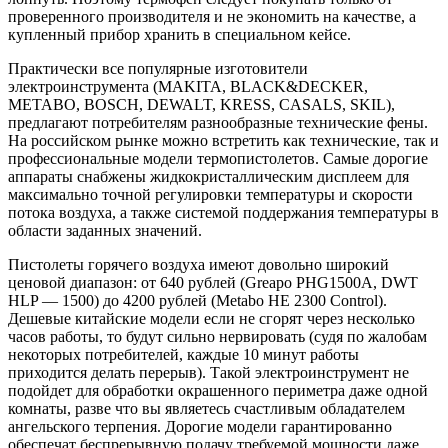
проверенного производителя и не экономить на качестве, а
купленный прибор хранить в специальном кейсе.
Практически все популярные изготовители
электроинструмента (MAKITA, BLACK&DECKER,
METABO, BOSCH, DEWALT, KRESS, CASALS, SKIL),
предлагают потребителям разнообразные технические фены.
На российском рынке можно встретить как технические, так и
профессиональные модели термопистолетов. Самые дорогие
аппараты снабжены жидкокристаллическим дисплеем для
максимально точной регулировки температуры и скорости
потока воздуха, а также системой поддержания температуры в
области заданных значений.
Пистолеты горячего воздуха имеют довольно широкий
ценовой диапазон: от 640 рублей (Greapo PHG1500A, DWT
HLP — 1500) до 4200 рублей (Metabo HE 2300 Control).
Дешевые китайские модели если не сгорят через несколько
часов работы, то будут сильно нервировать (судя по жалобам
некоторых потребителей, каждые 10 минут работы
приходится делать перерыв). Такой электроинструмент не
подойдет для обработки окрашенного периметра даже одной
комнаты, разве что вы являетесь счастливым обладателем
ангельского терпения. Дорогие модели гарантированно
обеспечат беспрерывную подачу требуемой мощности даже