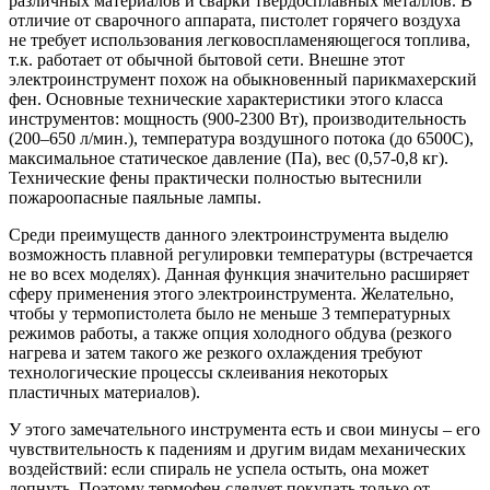
различных материалов и сварки твердосплавных металлов. В
отличие от сварочного аппарата, пистолет горячего воздуха
не требует использования легковоспламеняющегося топлива,
т.к. работает от обычной бытовой сети. Внешне этот
электроинструмент похож на обыкновенный парикмахерский
фен. Основные технические характеристики этого класса
инструментов: мощность (900-2300 Вт), производительность
(200–650 л/мин.), температура воздушного потока (до 6500С),
максимальное статическое давление (Па), вес (0,57-0,8 кг).
Технические фены практически полностью вытеснили
пожароопасные паяльные лампы.
Среди преимуществ данного электроинструмента выделю
возможность плавной регулировки температуры (встречается
не во всех моделях). Данная функция значительно расширяет
сферу применения этого электроинструмента. Желательно,
чтобы у термопистолета было не меньше 3 температурных
режимов работы, а также опция холодного обдува (резкого
нагрева и затем такого же резкого охлаждения требуют
технологические процессы склеивания некоторых
пластичных материалов).
У этого замечательного инструмента есть и свои минусы – его
чувствительность к падениям и другим видам механических
воздействий: если спираль не успела остыть, она может
лопнуть. Поэтому термофен следует покупать только от