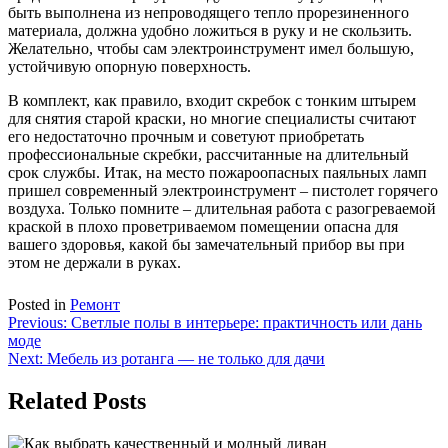
быть выполнена из непроводящего тепло прорезиненного
материала, должна удобно ложиться в руку и не скользить.
Желательно, чтобы сам электроинструмент имел большую,
устойчивую опорную поверхность.
В комплект, как правило, входит скребок с тонким штырем
для снятия старой краски, но многие специалисты считают
его недостаточно прочным и советуют приобретать
профессиональные скребки, рассчитанные на длительный
срок службы. Итак, на место пожароопасных паяльных ламп
пришел современный электроинструмент – пистолет горячего
воздуха. Только помните – длительная работа с разогреваемой
краской в плохо проветриваемом помещении опасна для
вашего здоровья, какой бы замечательный прибор вы при
этом не держали в руках.
Posted in
Ремонт
Навигация
Previous:
Светлые полы в интерьере: практичность или дань
моде
по
Next:
Мебель из ротанга — не только для дачи
записям
Related Posts