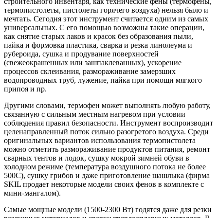
строительного инвентаря, как технические фены (термофены,
термопистолеты, пистолеты горячего воздуха) нельзя было и
мечтать. Сегодня этот инструмент считается одним из самых
универсальных. С его помощью возможны такие операции,
как снятие старых лаков и красок без образования пыли,
пайка и формовка пластика, сварка и резка линолеума и
рубероида, сушка и продувание поверхностей
(свежеокрашенных или зашпаклеванных), ускорение
процессов склеивания, размораживание замерзших
водопроводных труб, лужение, пайка при помощи мягкого
припоя и пр.
Другими словами, термофен может выполнять любую работу,
связанную с сильным местным нагревом при условии
соблюдения правил безопасности. Инструмент воспроизводит
целенаправленный поток сильно разогретого воздуха. Среди
оригинальных вариантов использования термопистолета
можно отметить размораживание продуктов питания, ремонт
сварных тентов и лодок, сушку мокрой зимней обуви в
холодном режиме (температура воздушного потока не более
500С), сушку грибов и даже приготовление шашлыка (фирма
SKIL продает некоторые модели своих фенов в комплекте с
мини-мангалом).
Самые мощные модели (1500-2300 Вт) годятся даже для резки