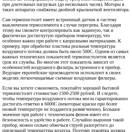
при длительных нагрузках (до нескольких часов). Моторы в
таких аппаратах снабжены двойной крыльчаткой вентилятора.
Сам термопистолет имеет встроенный датчик и систему
выключения термоэлемента в случае перегрева. Благодаря
этому вы сможете контролировать как заданную, так и
фактически достигнутую прибором температуру, что
особенно важно при работе с капризными материалами. К
примеру, при обработке пластика реальная температура
воздушного потока должна быть около 500С. Одним из самых
важных технических показателей термопистолетов является
срок их службы. Во многом этот показатель зависит от
особенностей воздушного фильтра, встроенного в прибор.
Ведущие европейские производители используют в своих
моделях легкоочищаемые съемные воздушные фильтры.
Если вы хотите сэкономить, покупайте хороший бытовой
термопистолет стоимостью 1500-2500 рублей. И следите,
чтобы температура воздушного потока могла гарантированно
достигать отметки в 6000С (некоторые краски при более
низкой температуре не поддаются размягчению). Большое
значение при работе с техническим феном имеет его
безопасность и удобство в работе. Случайно выронив такой
прибор, можно сильно обжечься струей разогретого до
предельной температуры воздуха. Поэтому рукоятка должна