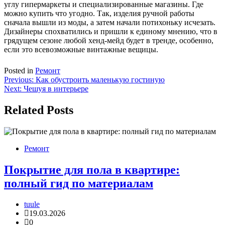
углу гипермаркеты и специализированные магазины. Где
можно купить что угодно. Так, изделия ручной работы
сначала вышли из моды, а затем начали потихоньку исчезать.
Дизайнеры спохватились и пришли к единому мнению, что в
грядущем сезоне любой хенд-мейд будет в тренде, особенно,
если это всевозможные винтажные вещицы.
Posted in
Ремонт
Навигация
Previous:
Как обустроить маленькую гостиную
Next:
Чешуя в интерьере
по
записям
Related Posts
Ремонт
Покрытие для пола в квартире:
полный гид по материалам
tuule
19.03.2026
0