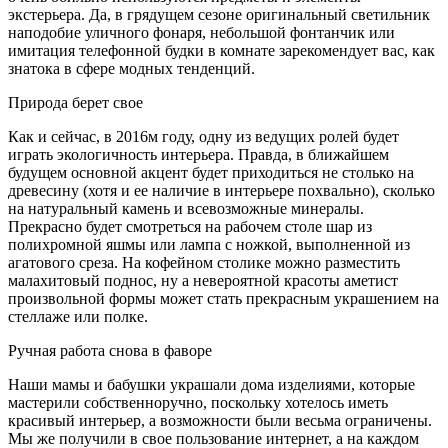
экстерьера. Да, в грядущем сезоне оригинальный светильник
наподобие уличного фонаря, небольшой фонтанчик или
имитация телефонной будки в комнате зарекомендует вас, как
знатока в сфере модных тенденций.
Природа берет свое
Как и сейчас, в 2016м году, одну из ведущих ролей будет
играть экологичность интерьера. Правда, в ближайшем
будущем основной акцент будет приходиться не столько на
древесину (хотя и ее наличие в интерьере похвально), сколько
на натуральный камень и всевозможные минералы.
Прекрасно будет смотреться на рабочем столе шар из
полихромной яшмы или лампа с ножкой, выполненной из
агатового среза. На кофейном столике можно разместить
малахитовый поднос, ну а невероятной красоты аметист
произвольной формы может стать прекрасным украшением на
стеллаже или полке.
Ручная работа снова в фаворе
Наши мамы и бабушки украшали дома изделиями, которые
мастерили собственноручно, поскольку хотелось иметь
красивый интерьер, а возможности были весьма ограничены.
Мы же получили в свое пользование интернет, а на каждом