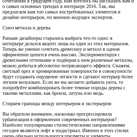
сочетаниях в грядущем году, нам хотелось бы рассказать вам и
о самых основных трендах в интерьере 2016. Так, мы
предлагаем вам топ самых востребованных элементов в
дизайне интерьеров, по мнению ведущих экспертов.
Союз металла и дерева
Раньше дизайнеры старались выбрать что-то одно: в
интерьере делался акцент лишь на один из этих материалов.
Теперь же умение сочетать древесину и металл в одном
оформлении ценится очень высоко. Экспериментируя с
древесными оттенками и подбирая к ним различные металлы,
можно добиться абсолютно потрясающего эффекта. Скажем,
светлый орех и хромированные поверхности в совокупности
будут создавать ощущение легкости и сделают интерьер более
легким визуально. Если же вы желаете добавить уюта, то
попробуйте комбинировать более темные породы дерева с
такими металлами, как бронза, латунь или медь.
Стираем границы между интерьером и экстерьером
Вы обратили внимание, насколько прогрессировала
урбанизация в оформлении современных интерьеров?
Наиболее популярными стилистическими направлениями
сегодня являются лофт и индастриал. Именно в этих стилях
очень обильно используются предметы и элементы