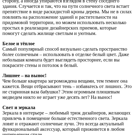
сторону, а иногда упираются взглядом в стену соседнего
здания. Случается и так, что на пути солнечного света встает
препятствие в виде раскидистой кроны дерева. Мы не в силах
повлиять на расположение зданий и растительности на
придомовой территории, но можем использовать несколько
простых в реализации дизайнерских приемов, которые
помогут сделать жилище светлым и уютным.
Белое и тёплое
Самый популярный способ визуально сделать пространство
более солнечным – использовать в отделке белый цвет. Даже
небольшая комната будет выглядеть просторнее, если вы
покрасите стены и потолок в белый.
Лишнее – на вынос!
Чем больше квартира загромождена вещами, тем темнее она
кажется. Вещи отбрасывают тень – избавьтесь от лишних. Это
не старинная ваза бабушки? Этим огромным плюшевым
медведем никто не играет уже десять лет? На вынос!
Свет и зеркала
Зеркала в интерьере – любимый трюк дизайнеров, желающих
привлечь в помещение больше естественного света. Зеркала
ловят и отражают солнечные лучи. Это всегда актуальный
функциональный аксессуар, который приживется в любом
интерьерном стиле.