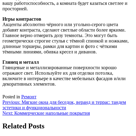
вашу работоспособность, а комната будет казаться светлее и
просторней.
Игры контрастов
Акценты абсолютно чёрного или угольно-серого цвета
добавят контраста, сделают светлые области более яркими.
Главное верно отмерить дозу темноты. Это могут быть
геометрически строгие стулья с тёмной спинкой и ножками,
длинные торшеры, рамки для картин и фото с чёткими
тёмными линиями, обивка кресел и диванов.
Глянец и металл
Глянцевые и металлизированные поверхности хорошо
отражают свет. Используйте их для отделки потолка,
включите в интерьере в качестве мебельных фасадов и/или
декоративных элементов.
Posted in
Ремонт
Навигация
Previous:
Мягкие окна для беседок, веранд и террас: тандем
эстетики и функциональности
по
Next:
Коммерческие напольные покрытия
записям
Related Posts