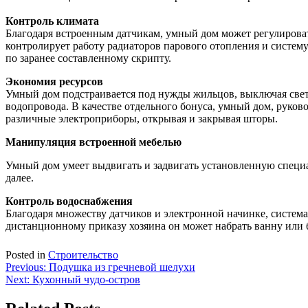
Контроль климата
Благодаря встроенным датчикам, умный дом может регулироват
контролирует работу радиаторов парового отопления и систему
по заранее составленному скрипту.
Экономия ресурсов
Умный дом подстраивается под нужды жильцов, выключая свет и
водопровода. В качестве отдельного бонуса, умный дом, руков
различные электроприборы, открывая и закрывая шторы.
Манипуляция встроенной мебелью
Умный дом умеет выдвигать и задвигать установленную специа
далее.
Контроль водоснабжения
Благодаря множеству датчиков и электронной начинке, система
дистанционному приказу хозяина он может набрать ванну или б
Posted in
Строительство
Навигация
Previous:
Подушка из гречневой шелухи
Next:
Кухонный чудо-остров
по
записям