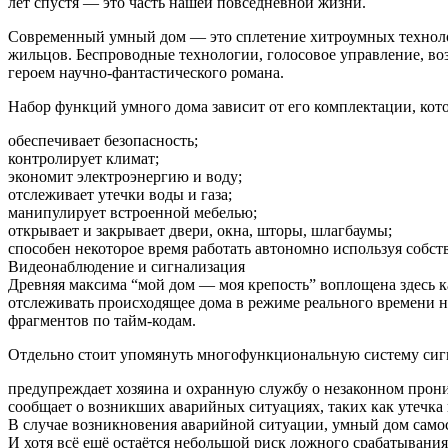
лет спустя — это часть нашей повседневной жизни.
Современный умный дом — это сплетение хитроумных технологи
жильцов. Беспроводные технологии, голосовое управление, воз
героем научно-фантастического романа.
Набор функций умного дома зависит от его комплектации, кото
обеспечивает безопасность;
контролирует климат;
экономит электроэнергию и воду;
отслеживает утечки воды и газа;
манипулирует встроенной мебелью;
открывает и закрывает двери, окна, шторы, шлагбаумы;
способен некоторое время работать автономно используя собс
Видеонаблюдение и сигнализация
Древняя максима “мой дом — моя крепость” воплощена здесь к
отслеживать происходящее дома в режиме реального времени н
фрагментов по тайм-кодам.
Отдельно стоит упомянуть многофункциональную систему сигн
предупреждает хозяина и охранную службу о незаконном прон
сообщает о возникших аварийных ситуациях, таких как утечка 
В случае возникновения аварийной ситуации, умный дом самос
И хотя всё ещё остаётся небольшой риск ложного срабатывания