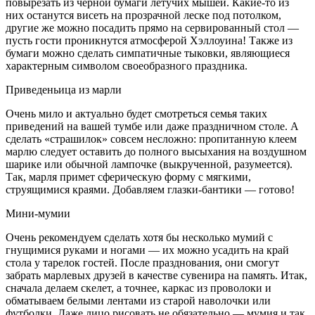
повырезать из черной бумаги летучих мышей. Какие-то из
них останутся висеть на прозрачной леске под потолком,
другие же можно посадить прямо на сервированный стол —
пусть гости проникнутся атмосферой Хэллоуина! Также из
бумаги можно сделать симпатичные тыковки, являющиеся
характерным символом своеобразного праздника.
Приведеньица из марли
Очень мило и актуально будет смотреться семья таких
приведений на вашей тумбе или даже праздничном столе. А
сделать «страшилок» совсем несложно: пропитанную клеем
марлю следует оставить до полного высыхания на воздушном
шарике или обычной лампочке (выкрученной, разумеется).
Так, марля примет сферическую форму с мягкими,
струящимися краями. Добавляем глазки-бантики — готово!
Мини-мумии
Очень рекомендуем сделать хотя бы несколько мумий с
гнущимися руками и ногами — их можно усадить на край
стола у тарелок гостей. После празднования, они смогут
забрать марлевых друзей в качестве сувенира на память. Итак,
сначала делаем скелет, а точнее, каркас из проволоки и
обматываем белыми лентами из старой наволочки или
футболки. Даже лицо рисовать не обязательно — мумия и так