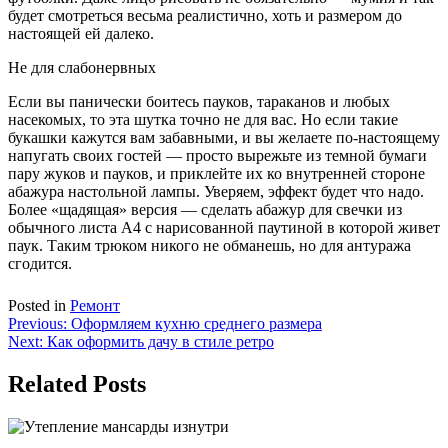
будет смотреться весьма реалистично, хоть и размером до
настоящей ей далеко.
Не для слабонервных
Если вы панически боитесь пауков, тараканов и любых
насекомых, то эта шутка точно не для вас. Но если такие
букашки кажутся вам забавными, и вы желаете по-настоящему
напугать своих гостей — просто вырежьте из темной бумаги
пару жуков и пауков, и приклейте их ко внутренней стороне
абажура настольной лампы. Уверяем, эффект будет что надо.
Более «щадящая» версия — сделать абажур для свечки из
обычного листа А4 с нарисованной паутиной в которой живет
паук. Таким трюком никого не обманешь, но для антуража
сгодится.
Posted in
Ремонт
Навигация
Previous:
Оформляем кухню среднего размера
Next:
Как оформить дачу в стиле ретро
по
записям
Related Posts