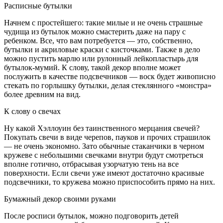
Расписные бутылки
Начнем с простейшего: такие милые и не очень страшные
чудища из бутылок можно смастерить даже на пару с
ребенком. Все, что вам потребуется — это, собственно,
бутылки и акриловые краски с кисточками. Также в дело
можно пустить марлю или рулонный лейкопластырь для
бутылок-мумий. К слову, такой декор вполне может
послужить в качестве подсвечников — воск будет живописно
стекать по горлышку бутылки, делая стеклянного «монстра»
более древним на вид.
К слову о свечах
Ну какой Хэллоуин без таинственного мерцания свечей?
Покупать свечи в виде черепов, пауков и прочих страшилок
— не очень экономно. Зато обычные стаканчики в черном
кружеве с небольшими свечками внутри будут смотреться
вполне готично, отбрасывая узорчатую тень на все
поверхности. Если свечи уже имеют достаточно красивые
подсвечники, то кружева можно приспособить прямо на них.
Бумажный декор своими руками
После росписи бутылок, можно подговорить детей