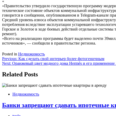
«
«Правительство утвердило государственную программу модерн
техническое состояние объектов коммунальной инфраструктур
говорится в сообщении, опубликованном в Telegram-канале пра
Средний уровень износа объектов коммунальной инфраструктуры
потребления вследствие эксплуатации устаревшего технологиче
Горское и Золотое в ходе боевых действий отдельные системы
ремонт).
«Всего на реализацию программы будет выделено почти 39милл
источников», — сообщили в правительстве региона.
Posted in
Недвижимость
Навигация
Previous:
Как сделать свой интерьер более фотогеничным
Next:
Оранжевый цвет модного дома Hermés и его применение
по
записям
Related Posts
Недвижимость
Банки запрещают сдавать ипотечные к
tuule