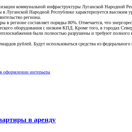
изации коммунальной инфраструктуры Луганской Народной Респу
ы в Луганской Народной Республике характеризуется высоким 
вительство региона.
 в регионе составляет порядка 80%. Отмечается, что энергорес
ского оборудования с низким КПД. Кроме того, в городах Север
 теплоснабжения были полностью разрушены и требуют полного в
иардов рублей. Будут использоваться средства из федерального
 в оформлении интерьера
вартиры в аренду