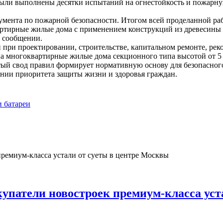
 были выполнены десятки испытаний на огнестойкость и пожарн
умента по пожарной безопасности. Итогом всей проделанной ра
артирные жилые дома с применением конструкций из древесины 
в сообщении.
 при проектировании, строительстве, капитальном ремонте, ре
на многоквартирные жилые дома секционного типа высотой от 5 
тый свод правил формирует нормативную основу для безопасног
нии приоритета защиты жизни и здоровья граждан.
и батареи
купатели новостроек премиум-класса уст