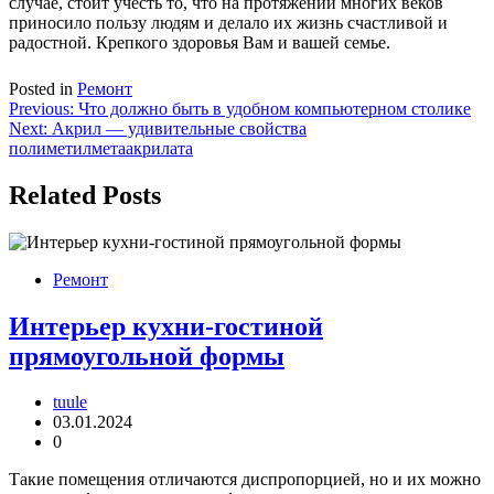
случае, стоит учесть то, что на протяжении многих веков
приносило пользу людям и делало их жизнь счастливой и
радостной. Крепкого здоровья Вам и вашей семье.
Posted in
Ремонт
Навигация
Previous:
Что должно быть в удобном компьютерном столике
Next:
Акрил — удивительные свойства
по
полиметилметаакрилата
записям
Related Posts
Ремонт
Интерьер кухни-гостиной
прямоугольной формы
tuule
03.01.2024
0
Такие помещения отличаются диспропорцией, но и их можно