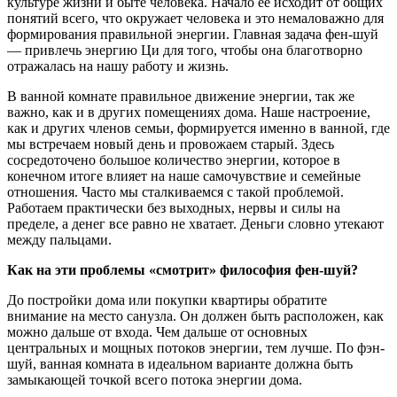
культуре жизни и быте человека. Начало ее исходит от общих
понятий всего, что окружает человека и это немаловажно для
формирования правильной энергии. Главная задача фен-шуй
— привлечь энергию Ци для того, чтобы она благотворно
отражалась на нашу работу и жизнь.
В ванной комнате правильное движение энергии, так же
важно, как и в других помещениях дома. Наше настроение,
как и других членов семьи, формируется именно в ванной, где
мы встречаем новый день и провожаем старый. Здесь
сосредоточено большое количество энергии, которое в
конечном итоге влияет на наше самочувствие и семейные
отношения. Часто мы сталкиваемся с такой проблемой.
Работаем практически без выходных, нервы и силы на
пределе, а денег все равно не хватает. Деньги словно утекают
между пальцами.
Как на эти проблемы «смотрит» философия фен-шуй?
До постройки дома или покупки квартиры обратите
внимание на место санузла. Он должен быть расположен, как
можно дальше от входа. Чем дальше от основных
центральных и мощных потоков энергии, тем лучше. По фэн-
шуй, ванная комната в идеальном варианте должна быть
замыкающей точкой всего потока энергии дома.