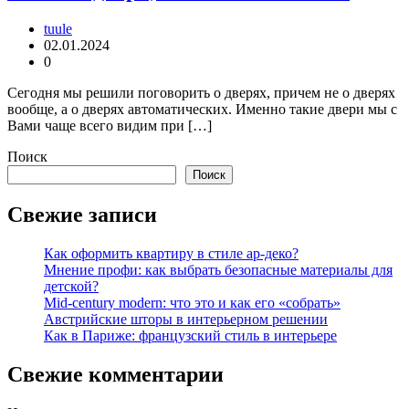
tuule
02.01.2024
0
Сегодня мы решили поговорить о дверях, причем не о дверях
вообще, а о дверях автоматических. Именно такие двери мы с
Вами чаще всего видим при […]
Поиск
Поиск
Свежие записи
Как оформить квартиру в стиле ар-деко?
Мнение профи: как выбрать безопасные материалы для
детской?
Mid-century modern: что это и как его «собрать»
Австрийские шторы в интерьерном решении
Как в Париже: французский стиль в интерьере
Свежие комментарии