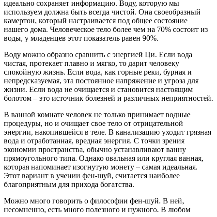
идеально сохраняет информацию. Воду, которую мы
используем должна быть всегда чистой. Она своеобразный
камертон, который настраивается под общее состояние
нашего дома. Человеческое тело более чем на 70% состоит из
воды, у младенцев этот показатель равен 90%.
Воду можно образно сравнить с энергией Ци. Если вода
чистая, протекает плавно и мягко, то дарит человеку
спокойную жизнь. Если вода, как горные реки, бурная и
непредсказуемая, эта постоянное напряжение и угроза для
жизни. Если вода не очищается и становится настоящим
болотом – это источник болезней и различных неприятностей.
В ванной комнате человек не только принимает водные
процедуры, но и очищает свое тело от отрицательной
энергии, накопившейся в теле. В канализацию уходит грязная
вода и отработанная, вредная энергия. С точки зрения
экономии пространства, обычно устанавливают ванну
прямоугольного типа. Однако овальная или круглая ванная,
которая напоминает изогнутую монету – самая идеальная.
Этот вариант в учении фен-шуй, считается наиболее
благоприятным для прихода богатства.
Можно много говорить о философии фен-шуй. В ней,
несомненно, есть много полезного и нужного. В любом