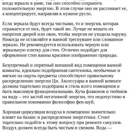
когда зеркало в раме, так оно способно сохранить
положительную энергию. В этом случае оно не рассеивает ее,
а концентрирует, направляя в нужное русло.
Если зеркала будут всегда чистыми, то и энергия, которая
отражается от них, будет такой же. Лучше не вешать их
напротив дверей или окон, чтобы энергия не уходила наружу.
Никогда не оставляйте в ванной треснувшее или сломанное
зеркало. Не рекомендуется использовать черную или
зеркальную плитку для стен. Отлично подойдет для
оформление стен ванны красивое изображение природы.
Безупречный и опрятный внешний вид помещения ванной
комнаты, идеально подобранная сантехника, необычные и
мягкие на ощупь предметы способствуют правильному
распределению энергии Ци. Аксессуары в ванной комнате
должны тщательно подобраны в стиль всего помещения и
быть максимум функциональными. Куча флаконов и тюбиков
на виду – это застой негативной энергии, что недопустимо в
правильном понимании философии фен-шуй.
Хорошая циркуляция воздуха в помещении значительно
влияет на баланс и распределении энергетики. Стоит
тщательно подойти к этому вопросу при ремонте санузлов.
Воздух должен всегда быть чистым и свежим. Вода —