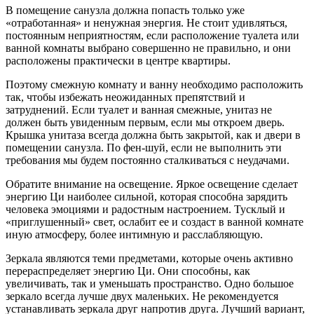
В помещение санузла должна попасть только уже
«отработанная» и ненужная энергия. Не стоит удивляться,
постоянным неприятностям, если расположение туалета или
ванной комнаты выбрано совершенно не правильно, и они
расположены практически в центре квартиры.
Поэтому смежную комнату и ванну необходимо расположить
так, чтобы избежать неожиданных препятствий и
затруднений. Если туалет и ванная смежные, унитаз не
должен быть увиденным первым, если мы откроем дверь.
Крышка унитаза всегда должна быть закрытой, как и двери в
помещении санузла. По фен-шуй, если не выполнить эти
требования мы будем постоянно сталкиваться с неудачами.
Обратите внимание на освещение. Яркое освещение сделает
энергию Ци наиболее сильной, которая способна зарядить
человека эмоциями и радостным настроением. Тусклый и
«приглушенный» свет, ослабит ее и создаст в ванной комнате
иную атмосферу, более интимную и расслабляющую.
Зеркала являются теми предметами, которые очень активно
перераспределяет энергию Ци. Они способны, как
увеличивать, так и уменьшать пространство. Одно большое
зеркало всегда лучше двух маленьких. Не рекомендуется
устанавливать зеркала друг напротив друга. Лучший вариант,