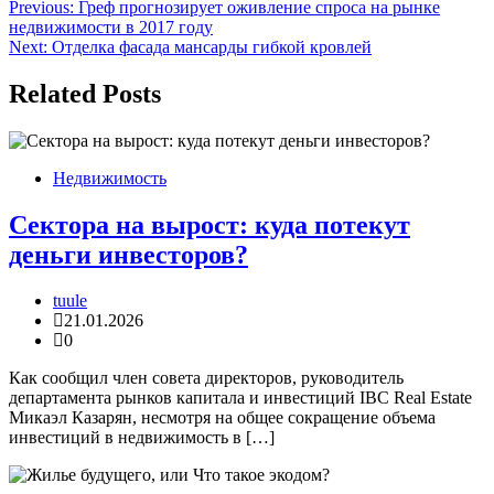
Навигация
Previous:
Греф прогнозирует оживление спроса на рынке
недвижимости в 2017 году
по
Next:
Отделка фасада мансарды гибкой кровлей
записям
Related Posts
Недвижимость
Сектора на вырост: куда потекут
деньги инвесторов?
tuule
21.01.2026
0
Как сообщил член совета директоров, руководитель
департамента рынков капитала и инвестиций IBC Real Estate
Микаэл Казарян, несмотря на общее сокращение объема
инвестиций в недвижимость в […]