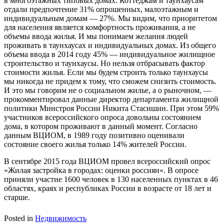
в многоэтажных типовых домах. Коттеджам и таунхаусам
отдали предпочтение 31% опрошенных, малоэтажным и
индивидуальным домам — 27%. Мы видим, что приоритетом
для населения является комфортность проживания, а не
объемы ввода жилья. И мы понимаем желания людей
проживать в таунхаусах и индивидуальных домах. Из общего
объема ввода в 2014 году 45% — индивидуальное жилищное
строительство и таунхаусы. Но нельзя отбрасывать фактор
стоимости жилья. Если мы будем строить только таунхаусы
мы никогда не придем к тому, что сможем снизить стоимость.
И это мы говорим не о социальном жилье, а о рыночном, —
прокомментировал данные директор департамента жилищной
политики Минстроя России Никита Стасишин. При этом 59%
участников всероссийского опроса довольны состоянием
дома, в котором проживают в данный момент. Согласно
данным ВЦИОМ, в 1989 году позитивно оценивали
состояние своего жилья только 14% жителей России.
В сентябре 2015 года ВЦИОМ провел всероссийский опрос
«Жилая застройка в городах: оценки россиян». В опросе
приняли участие 1600 человек в 130 населенных пунктах в 46
областях, краях и республиках России в возрасте от 18 лет и
старше.
Posted in
Недвижимость