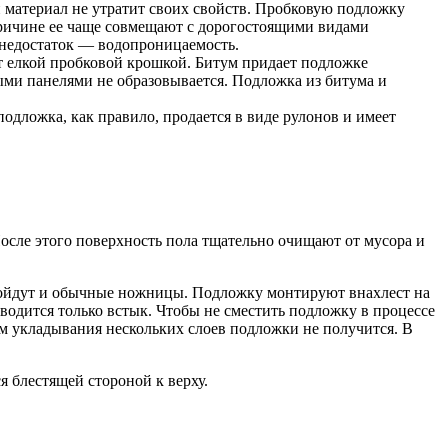
и материал не утратит своих свойств. Пробковую подложку
 причине ее чаще совмещают с дорогостоящими видами
н недостаток — водопроницаемость.
ют елкой пробковой крошкой. Битум придает подложке
ыми панелями не образовывается. Подложка из битума и
дложка, как правило, продается в виде рулонов и имеет
После этого поверхность пола тщательно очищают от мусора и
одойдут и обычные ножницы. Подложку монтируют внахлест на
водится только встык. Чтобы не сместить подложку в процессе
ем укладывания нескольких слоев подложки не получится. В
 блестящей стороной к верху.