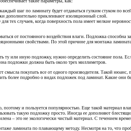
беспечивает такие параметры, как:
 каждый шаг по ламинату будет отдаваться гулким стуком по все
ожки дополнительно приклеивают изоляционный слой.
для тех случаев, когда поверхность пола имеет мелкие неровно
аться от постоянного воздействия влаги. Подложка способна за
яционными свойствами. По этой причине для монтажа ламината
ь ту или иную подложку, нужно определить состояние пола. Ес
ина подложки должна быть около трех миллиметров.
ет смысла покупать все от одного производителя. Такой нюанс, 
рить более подробно о видах подложек под ламинат. Какие они 
о, поэтому и пользуется популярностью. Еще такой материал вл
льзовать такую подложку просто. Иногда ее дополняют блестящи
лена – это не экологически чистый материал. С течением времен
нтаже ламината по плавающему методу. Несмотря на то, что про