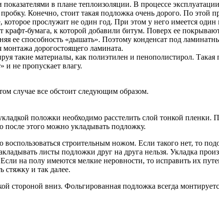
и показателями в плане теплоизоляции. В процессе эксплуатаци
пробку. Конечно, стоит такая подложка очень дорого. По этой
, которое прослужит не один год. При этом у него имеется оди
ит крафт-бумага, к которой добавили битум. Поверх ее покрыва
аняя ее способность «дышать». Поэтому конденсат под ламинатн
я монтажа дорогостоящего ламината.
я такие материалы, как полиэтилен и пенополистирол. Такая по
 и не пропускает влагу.
этом случае все обстоит следующим образом.
д укладкой положки необходимо расстелить слой тонкой пленки. 
о после этого можно укладывать подложку.
о воспользоваться строительным ножом. Если такого нет, то п
кладывать листы подложки друг на друга нельзя. Укладка произ
 Если на полу имеются мелкие неровности, то исправить их пут
 стяжку и так далее.
ой стороной вниз. Фольгированная подложка всегда монтируется