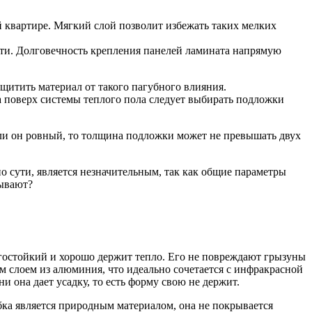
й квартире. Мягкий слой позволит избежать таких мелких
сти. Долговечность крепления панелей ламината напрямую
щитить материал от такого пагубного влияния.
 поверх системы теплого пола следует выбирать подложки
ли он ровный, то толщина подложки может не превышать двух
по сути, является незначительным, так как общие параметры
бывают?
агостойкий и хорошо держит тепло. Его не повреждают грызуны
м слоем из алюминия, что идеально сочетается с инфракрасной
и она дает усадку, то есть форму свою не держит.
бка является природным материалом, она не покрывается