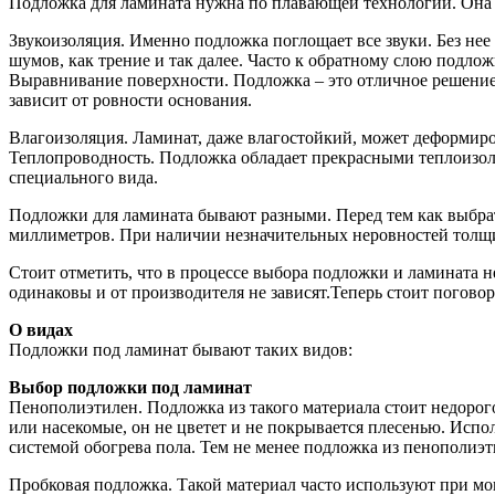
Подложка для ламината нужна по плавающей технологии. Она о
Звукоизоляция. Именно подложка поглощает все звуки. Без нее
шумов, как трение и так далее. Часто к обратному слою подл
Выравнивание поверхности. Подложка – это отличное решение 
зависит от ровности основания.
Влагоизоляция. Ламинат, даже влагостойкий, может деформиров
Теплопроводность. Подложка обладает прекрасными теплоизол
специального вида.
Подложки для ламината бывают разными. Перед тем как выбрат
миллиметров. При наличии незначительных неровностей толщ
Стоит отметить, что в процессе выбора подложки и ламината н
одинаковы и от производителя не зависят.Теперь стоит погово
О видах
Подложки под ламинат бывают таких видов:
Выбор подложки под ламинат
Пенополиэтилен. Подложка из такого материала стоит недорог
или насекомые, он не цветет и не покрывается плесенью. Испо
системой обогрева пола. Тем не менее подложка из пенополиэти
Пробковая подложка. Такой материал часто используют при мо