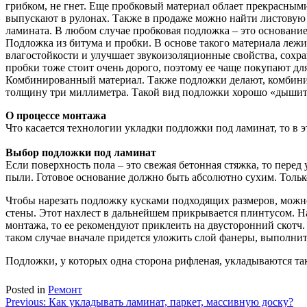
грибком, не гнет. Еще пробковый материал облает прекрасным
выпускают в рулонах. Также в продаже можно найти листовую 
ламината. В любом случае пробковая подложка – это основание
Подложка из битума и пробки. В основе такого материала леж
влагостойкости и улучшает звукоизоляционные свойства, сохр
пробки тоже стоит очень дорого, поэтому ее чаще покупают дл
Комбинированный материал. Также подложки делают, комбиниру
толщину три миллиметра. Такой вид подложки хорошо «дышит»
О процессе монтажа
Что касается технологии укладки подложки под ламинат, то в 
Выбор подложки под ламинат
Если поверхность пола – это свежая бетонная стяжка, то пере
пыли. Готовое основание должно быть абсолютно сухим. Тольк
Чтобы нарезать подложку кусками подходящих размеров, можн
стены. Этот нахлест в дальнейшем прикрывается плинтусом. На
монтажа, то ее рекомендуют приклеить на двусторонний скотч.
таком случае вначале придется уложить слой фанеры, выполнить
Подложки, у которых одна сторона рифленая, укладываются так
Posted in
Ремонт
Навигация
Previous:
Как укладывать ламинат, паркет, массивную доску?