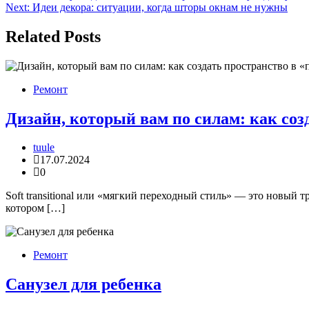
Next:
Идеи декора: ситуации, когда шторы окнам не нужны
по
записям
Related Posts
Ремонт
Дизайн, который вам по силам: как созд
tuule
17.07.2024
0
Soft transitional или «мягкий переходный стиль» — это новый т
котором […]
Ремонт
Санузел для ребенка