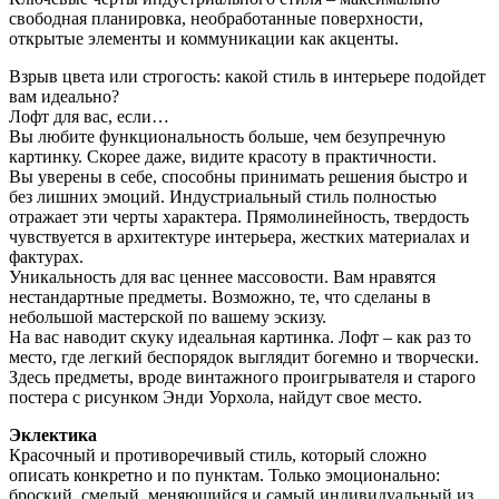
свободная планировка, необработанные поверхности,
открытые элементы и коммуникации как акценты.
Взрыв цвета или строгость: какой стиль в интерьере подойдет
вам идеально?
Лофт для вас, если…
Вы любите функциональность больше, чем безупречную
картинку. Скорее даже, видите красоту в практичности.
Вы уверены в себе, способны принимать решения быстро и
без лишних эмоций. Индустриальный стиль полностью
отражает эти черты характера. Прямолинейность, твердость
чувствуется в архитектуре интерьера, жестких материалах и
фактурах.
Уникальность для вас ценнее массовости. Вам нравятся
нестандартные предметы. Возможно, те, что сделаны в
небольшой мастерской по вашему эскизу.
На вас наводит скуку идеальная картинка. Лофт – как раз то
место, где легкий беспорядок выглядит богемно и творчески.
Здесь предметы, вроде винтажного проигрывателя и старого
постера с рисунком Энди Уорхола, найдут свое место.
Эклектика
Красочный и противоречивый стиль, который сложно
описать конкретно и по пунктам. Только эмоционально:
броский, смелый, меняющийся и самый индивидуальный из