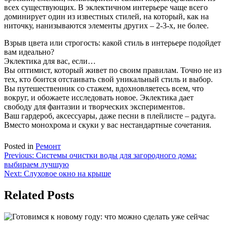
всех существующих. В эклектичном интерьере чаще всего
доминирует один из известных стилей, на который, как на
ниточку, нанизываются элементы других – 2-3-х, не более.
Взрыв цвета или строгость: какой стиль в интерьере подойдет
вам идеально?
Эклектика для вас, если…
Вы оптимист, который живет по своим правилам. Точно не из
тех, кто боится отстаивать свой уникальный стиль и выбор.
Вы путешественник со стажем, вдохновляетесь всем, что
вокруг, и обожаете исследовать новое. Эклектика дает
свободу для фантазии и творческих экспериментов.
Ваш гардероб, аксессуары, даже песни в плейлисте – радуга.
Вместо монохрома и скуки у вас нестандартные сочетания.
Posted in
Ремонт
Навигация
Previous:
Системы очистки воды для загородного дома:
выбираем лучшую
по
Next:
Слуховое окно на крыше
записям
Related Posts