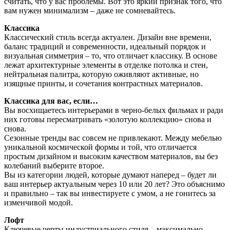
считать, что у вас проблемы. Вот это яркий признак того, что
вам нужен минимализм – даже не сомневайтесь.
Классика
Классический стиль всегда актуален. Дизайн вне времени,
баланс традиций и современности, идеальный порядок и
визуальная симметрия – то, что отличает классику. В основе
лежат архитектурные элементы в отделке потолка и стен,
нейтральная палитра, которую оживляют активные, но
изящные принты, и сочетания контрастных материалов.
Классика для вас, если…
Вы восхищаетесь интерьерами в черно-белых фильмах и ради
них готовы пересматривать «золотую коллекцию» снова и
снова.
Сезонные тренды вас совсем не привлекают. Между мебелью
уникальной космической формы и той, что отличается
простым дизайном и высоким качеством материалов, вы без
колебаний выберите второе.
Вы из категории людей, которые думают наперед – будет ли
ваш интерьер актуальным через 10 или 20 лет? Это объяснимо
и правильно – так вы инвестируете с умом, а не гонитесь за
изменчивой модой.
Лофт
Ключевые черты индустриального стиля – максимально