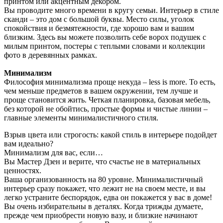
принтом или акцентным декором.
Вы проводите много времени в кругу семьи. Интерьер в стиле
сканди – это дом с большой буквы. Место силы, уголок
спокойствия и безмятежности, где хорошо вам и вашим
близким. Здесь вы можете позволить себе ворох подушек с
милым принтом, постеры с теплыми словами и коллекции
фото в деревянных рамках.
Минимализм
Философия минимализма проще некуда – less is more. То есть,
чем меньше предметов в вашем окружении, тем лучше и
проще становится жить. Четкая планировка, базовая мебель,
без которой не обойтись, простые формы и чистые линии –
главные элементы минималистичного стиля.
Взрыв цвета или строгость: какой стиль в интерьере подойдет
вам идеально?
Минимализм для вас, если…
Вы Мастер Дзен и верите, что счастье не в материальных
ценностях.
Ваша организованность на 80 уровне. Минималистичный
интерьер сразу покажет, что лежит не на своем месте, и вы
легко устраните беспорядок, едва он покажется у вас в доме!
Вы очень избирательны в деталях. Когда трижды думаете,
прежде чем приобрести новую вазу, и близкие начинают