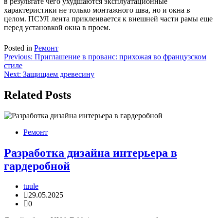
в результате чего ухудшаются эксплуатационные
характеристики не только монтажного шва, но и окна в
целом. ПСУЛ лента приклеивается к внешней части рамы еще
перед установкой окна в проем.
Posted in
Ремонт
Навигация
Previous:
Приглашение в прованс: прихожая во французском
стиле
по
Next:
Защищаем древесину
записям
Related Posts
Ремонт
Разработка дизайна интерьера в
гардеробной
tuule
29.05.2025
0