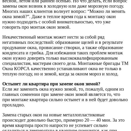
весной, летом или ранней осенью. Но что делать, если вопрос
замены окон возник в холодную или даже морозную погоду.
Многих наших клиентов волнует вопрос: “Можно ли менять
окна зимой?”. Даже в теплое время года к монтажу окон
нужно подходить с особой внимательностью, что уже
говорить про монтаж окон зимой.
Некачественный монтаж может нести за собой ряд
негативных последствий: образование щелей и в результате
продувание окна, провисание створки, а также образование
конденсата и грибка. Для избежания таких проблем монтаж
окон нужно доверять только высококвалифицированным
специалистам, мастерам своего дела. Монтажные бригады ТМ
Окна КОРСА качественно устанавливают окна не только в
теплую погоду, но и зимой, когда за окном мороз и холод.
Остынет ли квартира при замене окон зимой?
Если же заменить окна нужно зимой, то, пожалуй, одним из
главных сомнении при замене окон зимой является то, что
при монтаже квартира сильно остынет и в ней будет довольно
прохладно.
Замена старых окон на новые металлопластиковые
происходит довольно быстро, примерно 20 — 40 мин. За это
время квартира просто напросто не успевает сильно
охладиться и температура в квартире понизится, как при