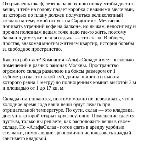
Открываешь шкаф, лезешь на верхнюю полку, чтобы достать
вещи, и тебе на голову падает коробка с важными мелочами,
из которых по плану должен получиться великолепный
коллаж на тему «мой отпуск на Сардинии». Мечтаешь
попивать утренний кофе на балконе, но лыжам, велосипеду и
прочим полезным вещам тоже надо где-то жить, поэтому
балкон в доме уже не для отдыха — это склад. В общем,
простая, знакомая многим жителям квартир, история борьбы
за свободное пространство.
Как это работает? Компания «АльфаСклад» имеет несколько
помещений в разных районах Москвы. Пространство
огромного склада разделено на боксы размером от 1
кубометра (да, это такой куб, длина, ширина и высота
которого равна 1 метру) до полноценных комнат высотой 3 м
и площадью от 1 до 17 кв. м.
Склады отапливаются, поэтому можно не переживать, что в
холодное время года ваши вещи будут лежать при
отрицательной температуре. По сути, склад — это кладовка,
доступ к которой открыт круглосуточно. Помещение сдается
пустым, только вы решаете, как расположить вещи в своем
складе. Но «АльфаСклад» готов сдать в аренду удобные
стеллажи, помогающие эргономично использовать каждый
сантиметр кладовой.