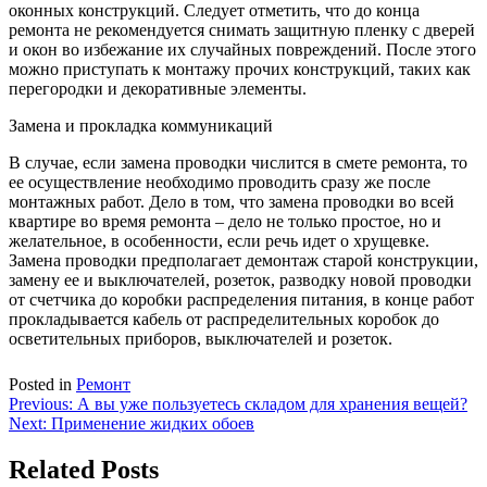
оконных конструкций. Следует отметить, что до конца
ремонта не рекомендуется снимать защитную пленку с дверей
и окон во избежание их случайных повреждений. После этого
можно приступать к монтажу прочих конструкций, таких как
перегородки и декоративные элементы.
Замена и прокладка коммуникаций
В случае, если замена проводки числится в смете ремонта, то
ее осуществление необходимо проводить сразу же после
монтажных работ. Дело в том, что замена проводки во всей
квартире во время ремонта – дело не только простое, но и
желательное, в особенности, если речь идет о хрущевке.
Замена проводки предполагает демонтаж старой конструкции,
замену ее и выключателей, розеток, разводку новой проводки
от счетчика до коробки распределения питания, в конце работ
прокладывается кабель от распределительных коробок до
осветительных приборов, выключателей и розеток.
Posted in
Ремонт
Навигация
Previous:
А вы уже пользуетесь складом для хранения вещей?
Next:
Применение жидких обоев
по
записям
Related Posts