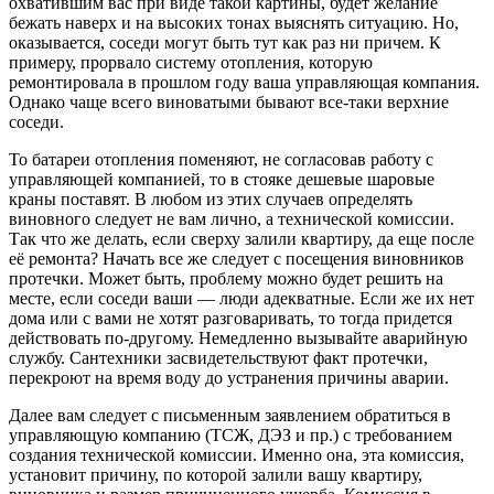
охватившим вас при виде такой картины, будет желание
бежать наверх и на высоких тонах выяснять ситуацию. Но,
оказывается, соседи могут быть тут как раз ни причем. К
примеру, прорвало систему отопления, которую
ремонтировала в прошлом году ваша управляющая компания.
Однако чаще всего виноватыми бывают все-таки верхние
соседи.
То батареи отопления поменяют, не согласовав работу с
управляющей компанией, то в стояке дешевые шаровые
краны поставят. В любом из этих случаев определять
виновного следует не вам лично, а технической комиссии.
Так что же делать, если сверху залили квартиру, да еще после
её ремонта? Начать все же следует с посещения виновников
протечки. Может быть, проблему можно будет решить на
месте, если соседи ваши — люди адекватные. Если же их нет
дома или с вами не хотят разговаривать, то тогда придется
действовать по-другому. Немедленно вызывайте аварийную
службу. Сантехники засвидетельствуют факт протечки,
перекроют на время воду до устранения причины аварии.
Далее вам следует с письменным заявлением обратиться в
управляющую компанию (ТСЖ, ДЭЗ и пр.) с требованием
создания технической комиссии. Именно она, эта комиссия,
установит причину, по которой залили вашу квартиру,