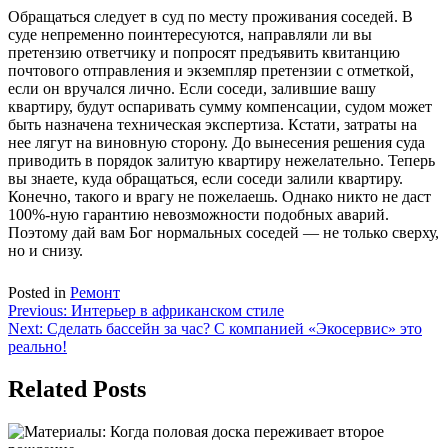
Обращаться следует в суд по месту проживания соседей. В
суде непременно поинтересуются, направляли ли вы
претензию ответчику и попросят предъявить квитанцию
почтового отправления и экземпляр претензии с отметкой,
если он вручался лично. Если соседи, залившие вашу
квартиру, будут оспаривать сумму компенсации, судом может
быть назначена техническая экспертиза. Кстати, затраты на
нее лягут на виновную сторону. До вынесения решения суда
приводить в порядок залитую квартиру нежелательно. Теперь
вы знаете, куда обращаться, если соседи залили квартиру.
Конечно, такого и врагу не пожелаешь. Однако никто не даст
100%-ную гарантию невозможности подобных аварий.
Поэтому дай вам Бог нормальных соседей — не только сверху,
но и снизу.
Posted in
Ремонт
Навигация
Previous:
Интерьер в африканском стиле
Next:
Сделать бассейн за час? С компанией «Экосервис» это
по
реально!
записям
Related Posts