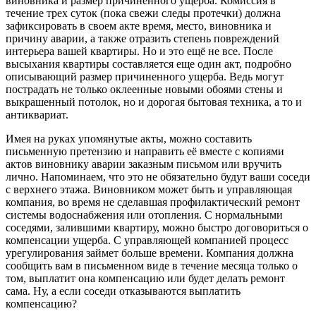
виновника и размер причиненного ущерба. Комиссия в
течение трех суток (пока свежи следы протечки) должна
зафиксировать в своем акте время, место, виновника и
причину аварии, а также отразить степень повреждений
интерьера вашей квартиры. Но и это ещё не все. После
высыхания квартиры составляется еще один акт, подробно
описывающий размер причиненного ущерба. Ведь могут
пострадать не только оклеенные новыми обоями стены и
выкрашенный потолок, но и дорогая бытовая техника, а то и
антиквариат.
Имея на руках упомянутые акты, можно составить
письменную претензию и направить её вместе с копиями
актов виновнику аварии заказным письмом или вручить
лично. Напоминаем, что это не обязательно будут ваши соседи
с верхнего этажа. Виновником может быть и управляющая
компания, во время не сделавшая профилактический ремонт
системы водоснабжения или отопления. С нормальными
соседями, залившими квартиру, можно быстро договориться о
компенсации ущерба. С управляющей компанией процесс
урегулирования займет больше времени. Компания должна
сообщить вам в письменном виде в течение месяца только о
том, выплатит она компенсацию или будет делать ремонт
сама. Ну, а если соседи отказываются выплатить
компенсацию?