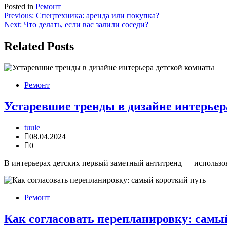
Posted in
Ремонт
Навигация
Previous:
Спецтехника: аренда или покупка?
Next:
Что делать, если вас залили соседи?
по
записям
Related Posts
Ремонт
Устаревшие тренды в дизайне интерьер
tuule
08.04.2024
0
В интерьерах детских первый заметный антитренд — использов
Ремонт
Как согласовать перепланировку: самы