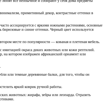
е любят все необычное и собирают у себя дома предметы
минимализм, примитивный декор, контрастные оттенки в
нт часто ассоциируется с яркими южными растениями, основные
ь бирюзовые и синие оттенки. Черный цвет используется
 втором месте по популярности — кованая и плетеная мебель.
 с имитацией окраса диких животных или кожи рептилий.
юр, на котором изображен африканский орнамент или
.
ебли или темные деревянные балки, для того, чтобы он
стелить яркий коврик ручной работы.
ских животных: жирафа, зебры или леопарда. Отразить
отивами.