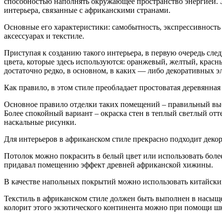
способностью наполнять окружающее пространство энергией. Э
интерьера, связанные с африканскими странами.
Основные его характеристики: самобытность, экспрессивность
аксессуарах и текстиле.
Приступая к созданию такого интерьера, в первую очередь сл
цвета, которые здесь используются: оранжевый, желтый, крас
достаточно редко, в основном, в каких — либо декоративных э
Как правило, в этом стиле преобладает простоватая деревянная
Основное правило отделки таких помещений – правильный выбо
Более спокойный вариант – окраска стен в теплый светлый от
наскальные рисунки.
Для интерьеров в африканском стиле прекрасно подходит декор
Потолок можно покрасить в белый цвет или использовать более
придавал помещению эффект древней африканской хижины.
В качестве напольных покрытий можно использовать китайский
Текстиль в африканском стиле должен быть выполнен в насыще
колорит этого экзотического континента можно при помощи ш