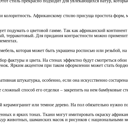
тот стиль прекрасно подходит для увлекающихся натур, которы
 и колоритность. Африканскому стилю присуща простота форм, 
едует подумать о цветовой гамме. Так как африканский контине
ный, терракотовый. Для придания контрастности можно применит
лементах.
 мебель, которая может быть украшена росписью или резьбой, на
р фактуры и цвета. На стенах эффектно будут смотреться обои
тенок. Ярким акцентом при таком оформлении может стать борд
ативная штукатурка, особенно, если она искусственно состарена
 сложный способ его отделки – закрепить на нем бамбуковые ст
 керамогранит или темное дерево. На пол обязательно нужно по
нных и ярких тонах. Ткани могут имитировать окраску африкан
кур животных, шаманских масок и рисунков с национальными м