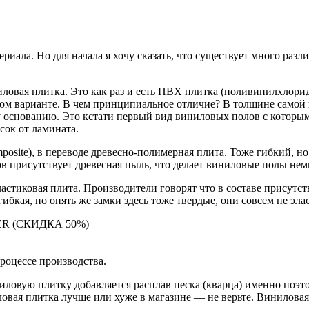
ериала. Но для начала я хочу сказать, что существует много ра
иловая плитка. Это как раз и есть ПВХ плитка (поливинилхлорид
вом варианте. В чем принципиальное отличие? В толщине самой 
 основанию. Это кстати первый вид виниловых полов с которым 
сок от ламината.
ite), в переводе древесно-полимерная плита. Тоже гибкий, но
ов присутствует древесная пыль, что делает виниловые полы нем
пластиковая плита. Производители говорят что в составе присутс
гибкая, но опять же замки здесь тоже твердые, они совсем не эла
MER (СКИДКА 50%)
процессе производства.
иловую плитку добавляется расплав песка (кварца) именно поэт
иловая плитка лучше или хуже в магазине — не верьте. Винилов