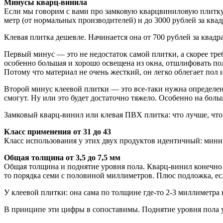
Минусы кварц-винила
Если мы говорим с вами про замковую кварцвиниловую плитку, 
метр (от нормальных производителей) и до 3000 рублей за ква
Клевая плитка дешевле. Начинается она от 700 рублей за квадра
Первый минус — это не недостаток самой плитки, а скорее тре
особенно большая и хорошо освещена из окна, отшлифовать пол
Потому что материал не очень жесткий, он легко облегает пол 
Второй минус клеевой плитки — это все-таки нужна определе
смогут. Ну или это будет достаточно тяжело. Особенно на бол
Замковый кварц-винил или клевая ПВХ плитка: что лучше, что 
Класс применения от 31 до 43
Класс использования у этих двух продуктов идентичный: миним
Общая толщина от 3,5 до 7,5 мм
Общая толщина и поднятие уровня пола. Кварц-винил конечно 
то порядка семи с половиной миллиметров. Плюс подложка, ес
У клеевой плитки: она сама по толщине где-то 2-3 миллиметра
В принципе эти цифры в сопоставимы. Поднятие уровня пола у