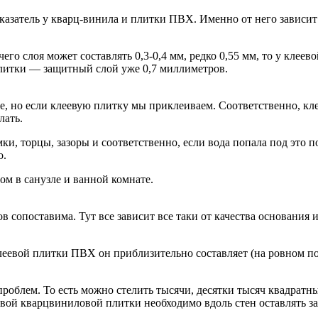
азатель у кварц-винила и плитки ПВХ. Именно от него зависит 
го слоя может составлять 0,3-0,4 мм, редко 0,55 мм, то у кле
литки — защитный слой уже 0,7 миллиметров.
, но если клеевую плитку мы приклеиваем. Соответственно, кле
лать.
ки, торцы, зазоры и соответственно, если вода попала под это п
о.
ом в санузле и ванной комнате.
 сопоставима. Тут все зависит все таки от качества основания 
леевой плитки ПВХ он приблизительно составляет (на ровном пол
роблем. То есть можно стелить тысячи, десятки тысяч квадратны
овой кварцвиниловой плитки необходимо вдоль стен оставлять з