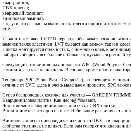
кварц-винил;
ПВХ плитка;
кварцевый ламинат;
виниловый ламинат.
По сути это разные названия практически одного и того же мат
это:
И так что же такое LVT? В переводе обозначает роскошная вин
замочек также эластичен. LVT бывают как замком так и в клее
Плитка монтируется стык в стык, с помощью клея, к бетонному
набирать обороты все больше и больше откусывая огромный ку
Следующий тип виниловых полов это WPC (Wood Polymer Compos
ламината, его уже не погнешь. В составе кроме пластификатор
Теперь про SPC (Stone Plastic Composite), в переводе каменно-
отличие от LVT, здесь в очень маленьком проценте. SPC также 
Супер беспроводная косилка для участка — GARDEN TRIM
Кварцвиниловая плитка. Как нас н@#бывают.
Чем отличается кварцвиниловая плитка от ПВХ плитки
В принципе все это одно и то же. Небольшие различия есть, в 
Виниловая плитка производится из чистого ПВХ, а в кварцвин
свойства это никак не влияет. Если вам говорят что кварцвин