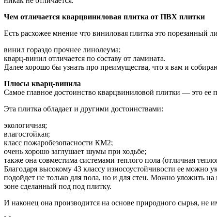
никак не отличается.
Чем отличается кварцвиниловая плитка от ПВХ плитки
Есть расхожее мнение что виниловая плитка это порезанный ли
винил гораздо прочнее линолеума;
кварц-винил отличается по составу от ламината.
Далее хорошо бы узнать про преимущества, что я вам и собираю
Плюсы кварц-винила
Самое главное достоинство кварцвиниловой плитки — это ее п
Эта плитка обладает и другими достоинствами:
экологичная;
влагостойкая;
класс пожаробезопасности КМ2;
очень хорошо заглушает шумы при ходьбе;
также она совместима системами теплого пола (отличная тепло
Благодаря высокому 43 классу износоустойчивости ее можно укл
подойдет не только для пола, но и для стен. Можно уложить н
зоне сделанный под под плитку.
И наконец она производится на основе природного сырья, не им