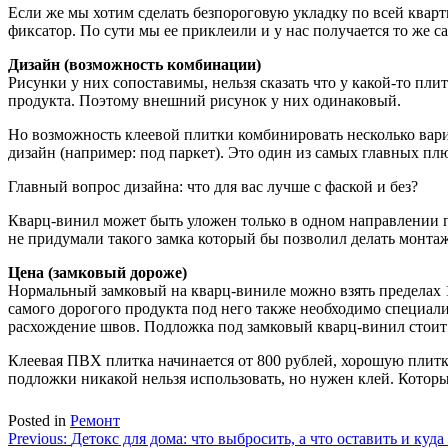
Если же мы хотим сделать безпороговую укладку по всей кварт
фиксатор. По сути мы ее приклеили и у нас получается то же 
Дизайн (возможность комбинации)
Рисунки у них сопоставимы, нельзя сказать что у какой-то пли
продукта. Поэтому внешний рисунок у них одинаковый.
Но возможность клеевой плитки комбинировать несколько вар
дизайн (например: под паркет). Это один из самых главных п
Главный вопрос дизайна: что для вас лучше с фаской и без?
Кварц-винил может быть уложен только в одном направлении по
не придумали такого замка который бы позволил делать монта
Цена (замковый дороже)
Нормальный замковый на кварц-виниле можно взять пределах 
самого дорогого продукта под него также необходимо специал
расхождение швов. Подложка под замковый кварц-винил стоит 
Клеевая ПВХ плитка начинается от 800 рублей, хорошую плитк
подложки никакой нельзя использовать, но нужен клей. Которы
Posted in
Ремонт
Навигация
Previous:
Детокс для дома: что выбросить, а что оставить и куда