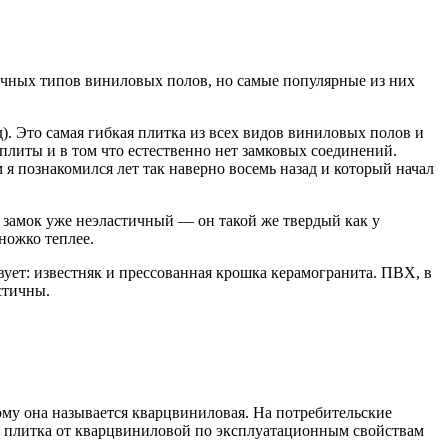
зличных типов виниловых полов, но самые популярные из них
). Это самая гибкая плитка из всех видов виниловых полов и
плиты и в том что естественно нет замковых соединений.
я познакомился лет так наверно восемь назад и который начал
 замок уже неэластичный — он такой же твердый как у
ножко теплее.
твует: известняк и прессованная крошка керамогранита. ПВХ, в
стичны.
ому она называется кварцвиниловая. На потребительские
ая плитка от кварцвиниловой по эксплуатационным свойствам