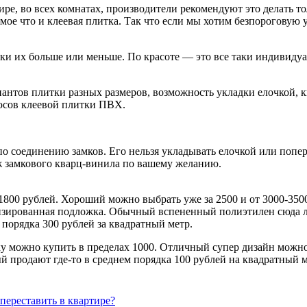
ире, во всех комнатах, производители рекомендуют это делать 
самое что и клеевая плитка. Так что если мы хотим безпорогову
тки их больше или меньше. По красоте — это все таки индивидуа
иантов плитки разных размеров, возможность укладки елочкой,
люсов клеевой плитки ПВХ.
 соединению замков. Его нельзя укладывать елочкой или поперё
ж замкового кварц-винила по вашему желанию.
1800 рублей. Хороший можно выбрать уже за 2500 и от 3000-35
изированная подложка. Обычный вспененный полиэтилен сюда ло
порядка 300 рублей за квадратный метр.
у можно купить в пределах 1000. Отличный супер дизайн можно
й продают где-то в среднем порядка 100 рублей на квадратный м
 переставить в квартире?