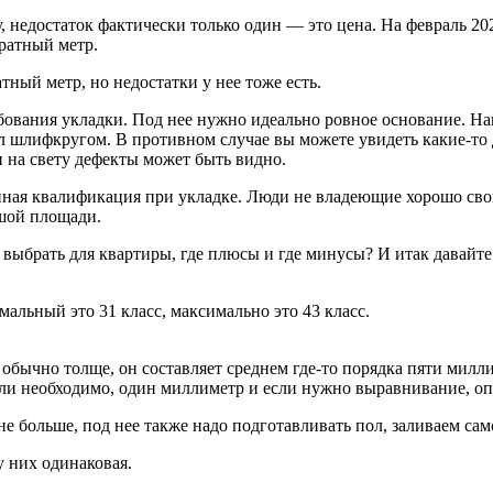
недостаток фактически только один — это цена. На февраль 202
дратный метр.
тный метр, но недостатки у нее тоже есть.
бования укладки. Под нее нужно идеально ровное основание. На
 шлифкругом. В противном случае вы можете увидеть какие-то д
и на свету дефекты может быть видно.
нная квалификация при укладке. Люди не владеющие хорошо сво
ьшой площади.
выбрать для квартиры, где плюсы и где минусы? И итак давайте
альный это 31 класс, максимально это 43 класс.
обычно толще, он составляет среднем где-то порядка пяти милл
ли необходимо, один миллиметр и если нужно выравнивание, опя
 не больше, под нее также надо подготавливать пол, заливаем с
 них одинаковая.