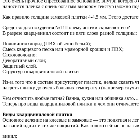
Это очень прочное спрессованное основание, внутри которого с
наносится пленка с очень богатым выбором текстур (можно под
Как правило толщина замковой плитки 4-4,5 мм. Этого достато
Средство для похудения №1! Почему аптеки скрывают его?
В разрезе кварц-винил состоит из пяти слоев разной толщины:
Поливинилхлорид (ПВХ обычно белый);
Смесь кварцевого песка или мраморной крошки и ПВХ;
Стекловолокно;
Декоративный слой;
Защитный слой.
Структура кварцвиниловой плитки
Из-за того что в составе присутствует пластик, нельзя сказать
нагреть плитку до очень больших температур (например случитс
Чем отчистить любые пятна? Ванна, кухня или обшивка авто…
Теперь про виды кварцвиниловой плитки и чем они отличаются
Виды кварцвиниловой плитки
Основное деление на клеевые и замковые — это понятная и ле
названий одних и тех же покрытий. Как только сейчас не назы
винил;