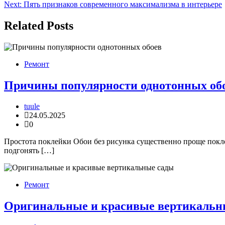
Next:
Пять признаков современного максимализма в интерьере
по
записям
Related Posts
Ремонт
Причины популярности однотонных об
tuule
24.05.2025
0
Простота поклейки Обои без рисунка существенно проще поклеи
подгонять […]
Ремонт
Оригинальные и красивые вертикальн