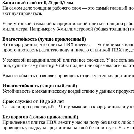
Защитный слой от 0,25 до 0,7 мм
На самом деле толщина рабочего слоя — это самый главный пок
эксплуатироваться.
Если у тонкой замковой кварцвиниловой плитки толщина рабоче
миллиметра. Например: у 3-миллиметровой (общая толщина) п
Влагостойкость (лучше приклеенный)
Что кварц-винил, что плитка ПВХ клеевая — устойчивы к влаге
просто протереть разлитую воду и ничего с плиткой ПВХ не де
У замковой кварцвиниловой плитки все сложнее. У нас есть зам
пол, сушить саму плитку. Чтобы под ней не образовалось болот
Влагостойкость позволяет проводить отделку стен кварц-винил
Износостойкость (защитный слой)
Устойчивость к механическому воздействию у данных продуктов
Срок службы от 10 до 20 лет
Так же и про срок службы. Что у замкового кварц-винила и у к
Без порогов (только приклеенный)
Приклеенная плитка ПВХ лежит у нас на полу без каких-либо п
проводить укладку кварц-винила на клей без плинтуса. У замк