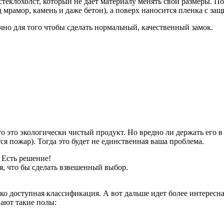
теклохолст, который не дает материалу менять свои размеры. По
 мрамор, камень и даже бетон), а поверх наносится пленка с за
чно для того чтобы сделать нормальный, качественный замок.
 что это экологически чистый продукт. Но вредно ли держать его
я пожар). Тогда это будет не единственная ваша проблема.
 Есть решение!
, что бы сделать взвешенный выбор.
гко доступная классификация. А вот дальше идет более интерес
вают такие полы: