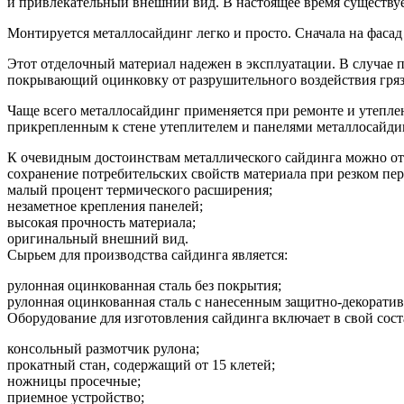
и привлекательный внешний вид. В настоящее время существу
Монтируется металлосайдинг легко и просто. Сначала на фасад 
Этот отделочный материал надежен в эксплуатации. В случае 
покрывающий оцинковку от разрушительного воздействия гряз
Чаще всего металлосайдинг применяется при ремонте и утепле
прикрепленным к стене утеплителем и панелями металлосайди
К очевидным достоинствам металлического сайдинга можно от
сохранение потребительских свойств материала при резком пе
малый процент термического расширения;
незаметное крепления панелей;
высокая прочность материала;
оригинальный внешний вид.
Сырьем для производства сайдинга является:
рулонная оцинкованная сталь без покрытия;
рулонная оцинкованная сталь с нанесенным защитно-декорати
Оборудование для изготовления сайдинга включает в свой сост
консольный размотчик рулона;
прокатный стан, содержащий от 15 клетей;
ножницы просечные;
приемное устройство;