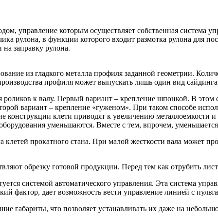
дом, управление которым осуществляет собственная система упр
чика рулона, в функции которого входит размотка рулона для п
 на заправку рулона.
рование из гладкого металла профиля заданной геометрии. Коли
 производства профиля может выпускать лишь один вид сайдинга
 роликов к валу. Первый вариант – крепление шпонкой. В этом 
Второй вариант – крепление «гуженом». При таком способе испол
ие конструкции клети приводят к увеличению металлоемкости и 
 оборудования уменьшаются. Вместе с тем, впрочем, уменьшается
а клетей прокатного стана. При малой жесткости вала может про
твляют обрезку готовой продукции. Перед тем как отрубить лис
туется системой автоматического управления. Эта система упра
ий фактор, дает возможность вести управление линией с пульта
шие габариты, что позволяет устанавливать их даже на небольш