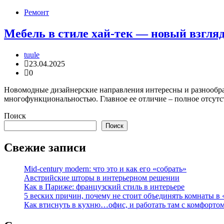
Ремонт
Мебель в стиле хай-тек — новый взгл
tuule
23.04.2025
0
Новомодные дизайнерские направления интересны и разнообраз
многофункциональностью. Главное ее отличие – полное отсутс
Поиск
Поиск
Свежие записи
Mid-century modern: что это и как его «собрать»
Австрийские шторы в интерьерном решении
Как в Париже: французский стиль в интерьере
5 веских причин, почему не стоит объединять комнаты в 
Как втиснуть в кухню…офис, и работать там с комфорто