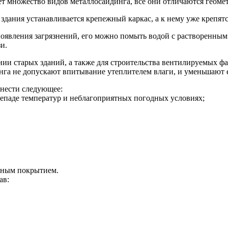
ет множество видов металлосайдинга, все они отличаются геом
здания устанавливается крепежный каркас, а к нему уже крепятс
появления загрязнений, его можно помыть водой с растворенны
и.
нии старых зданий, а также для строительства вентилируемых 
нга не допускают впитывание утеплителем влаги, и уменьшают 
нести следующее:
репаде температур и неблагоприятных погодных условиях;
вным покрытием.
ав: