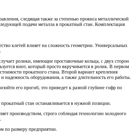
авления, следящая также за степенью провиса металлической
оследующей подачи металла в прокатный стан. Комплектация
чество клетей влияет на сложность геометрии. Универсальных
.
случает ролики, имеющие проставочные кольца, с двух сторон
ьзуется винт, который просто вкручивается в ролик. В первом
стоимости прокатного стана. Второй вариант крепления
 и надежность оборудования, а также длительность его работы.
изойти его прогиб, это приведет к разной глубине гофр по
т прокатный стан останавливается в нужной позиции.
вляет производством, строго соблюдая технологию холодного
.
ом по размеру предприятии.