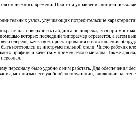
совсем не много времени. Простота управления линией позволяе
полнительных узлов, улучшающих потребительские характеристи
кокрасочная поверхность сайдинга не повреждается при монтаже
мощью которых последний типоразмер отрезается, а затем выкат
ервую очередь, качеством проектирования и изготовления обору
быть изготовлен из инструментальной стали. Число рабочих кле
имого профиля и качеством применяемого металла. Также для н
 персонал.
му персоналу было удобно с ним работать. Для обеспечения бес
ания, механизмы его удобной эксплуатации, влияющие на степ