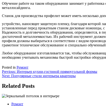
Обучение работе на таком оборудовании занимает у работника 
металлосайдинга.
Станок для производства профплит может иметь несколько до
устройство, наносящее защитную пленку, благодаря которой ла
установленные перед прокатным станом дисковые ножницы, с по
Надежность и долговечность оборудования, определяются, в п
достаточной металлоемкостью. Их рабочий инструмент должен 
профиля должны выбираться в соответствии с видом производ
грамотное техническое обслуживание и специально обученный
Любое оборудование изготавливается так, чтобы обслуживающе
необходимо учитывать механизмы быстрой настройки оборудов
Posted in
Ремонт
Навигация
Previous:
Интерьер кухни-гостиной прямоугольной формы
Next:
Популярные стили интерьера квартиры
по
записям
Related Posts
Ремонт