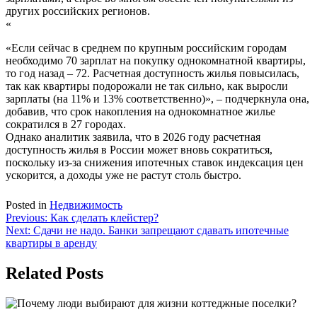
других российских регионов.
«
«Если сейчас в среднем по крупным российским городам
необходимо 70 зарплат на покупку однокомнатной квартиры,
то год назад – 72. Расчетная доступность жилья повысилась,
так как квартиры подорожали не так сильно, как выросли
зарплаты (на 11% и 13% соответственно)», – подчеркнула она,
добавив, что срок накопления на однокомнатное жилье
сократился в 27 городах.
Однако аналитик заявила, что в 2026 году расчетная
доступность жилья в России может вновь сократиться,
поскольку из-за снижения ипотечных ставок индексация цен
ускорится, а доходы уже не растут столь быстро.
Posted in
Недвижимость
Навигация
Previous:
Как сделать клейстер?
Next:
Сдачи не надо. Банки запрещают сдавать ипотечные
по
квартиры в аренду
записям
Related Posts