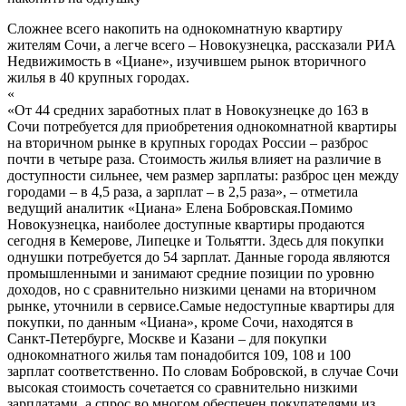
Сложнее всего накопить на однокомнатную квартиру
жителям Сочи, а легче всего – Новокузнецка, рассказали РИА
Недвижимость в «Циане», изучившем рынок вторичного
жилья в 40 крупных городах.
«
«От 44 средних заработных плат в Новокузнецке до 163 в
Сочи потребуется для приобретения однокомнатной квартиры
на вторичном рынке в крупных городах России – разброс
почти в четыре раза. Стоимость жилья влияет на различие в
доступности сильнее, чем размер зарплаты: разброс цен между
городами – в 4,5 раза, а зарплат – в 2,5 раза», – отметила
ведущий аналитик «Циана» Елена Бобровская.Помимо
Новокузнецка, наиболее доступные квартиры продаются
сегодня в Кемерове, Липецке и Тольятти. Здесь для покупки
однушки потребуется до 54 зарплат. Данные города являются
промышленными и занимают средние позиции по уровню
доходов, но с сравнительно низкими ценами на вторичном
рынке, уточнили в сервисе.Самые недоступные квартиры для
покупки, по данным «Циана», кроме Сочи, находятся в
Санкт-Петербурге, Москве и Казани – для покупки
однокомнатного жилья там понадобится 109, 108 и 100
зарплат соответственно. По словам Бобровской, в случае Сочи
высокая стоимость сочетается со сравнительно низкими
зарплатами, а спрос во многом обеспечен покупателями из