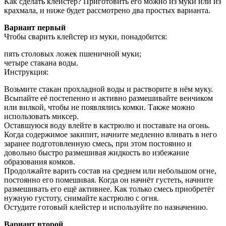
Как сделать клейстер? Приготовить его можно из муки или из
крахмала, и ниже будет рассмотрено два простых варианта.
Вариант первый
Чтобы сварить клейстер из муки, понадобится:
пять столовых ложек пшеничной муки;
четыре стакана воды.
Инструкция:
Возьмите стакан прохладной воды и растворите в нём муку.
Всыпайте её постепенно и активно размешивайте венчиком
или вилкой, чтобы не появлялись комки. Также можно
использовать миксер.
Оставшуюся воду влейте в кастрюлю и поставьте на огонь.
Когда содержимое закипит, начните медленно вливать в него
заранее подготовленную смесь, при этом постоянно и
довольно быстро размешивая жидкость во избежание
образования комков.
Продолжайте варить состав на среднем или небольшом огне,
постоянно его помешивая. Когда он начнёт густеть, начните
размешивать его ещё активнее. Как только смесь приобретёт
нужную густоту, снимайте кастрюлю с огня.
Остудите готовый клейстер и используйте по назначению.
Вариант второй