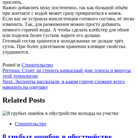
просеять.
Важно добавлять муку постепенно, так как большой объём
при контакте с водой может сразу превратиться в комок.
Если вас не устроила консистенция готового состава, её легко
изменить. Так, для разжижения можно просто добавить
немного горячей воды. А чтобы сделать клейстер для обоев
или поделок более густым, варите его дольше.
Готовый состав хранится в холодильнике не дольше трёх
суток. При более длительном хранении клеящие свойства
ухудшаются.
Posted in
Строительство
Навигация
Previous:
Стоит ли строить каркасный дом: плюсы и минусы
этой технологии
по
Next:
Эксперты рассказали, в каком городе сложнее всего
записям
накопить на однушку
Related Posts
Строительство
8 грубых ошибок в обустройстве