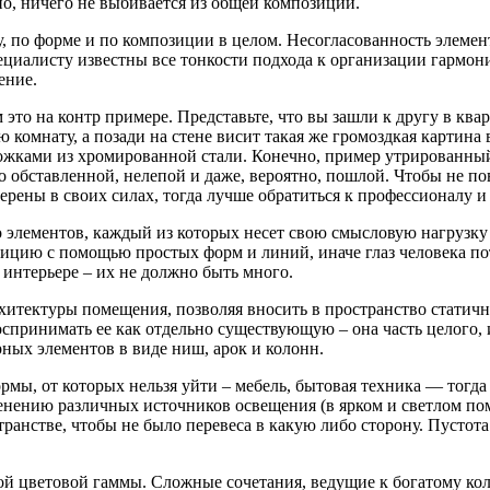
но, ничего не выбивается из общей композиции.
, по форме и по композиции в целом. Несогласованность элемен
циалисту известны все тонкости подхода к организации гармони
ение.
это на контр примере. Представьте, что вы зашли к другу в квар
мнату, а позади на стене висит такая же громоздкая картина в 
ожками из хромированной стали. Конечно, пример утрированный
о обставленной, нелепой и даже, вероятно, пошлой. Чтобы не по
рены в своих силах, тогда лучше обратиться к профессионалу и 
о элементов, каждый из которых несет свою смысловую нагрузку
ицию с помощью простых форм и линий, иначе глаз человека пот
 интерьере – их не должно быть много.
тектуры помещения, позволяя вносить в пространство статичнос
спринимать ее как отдельно существующую – она часть целого, и
ных элементов в виде ниш, арок и колонн.
ы, от которых нельзя уйти – мебель, бытовая техника — тогда н
енению различных источников освещения (в ярком и светлом по
анстве, чтобы не было перевеса в какую либо сторону. Пустота
й цветовой гаммы. Сложные сочетания, ведущие к богатому коло