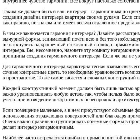
внутреннее чувство гармонии. Все вокруг настолько естествен
Таким же должен быть и ваш интерьер – гармоничным по цвету
создании дизайна интерьера квартиры своими руками. Если спе
как правило, не знаком или имеет весьма отдаленное представл
В чем же заключается гармония интерьера? Давайте рассмотрим 
вычурной формы, занимающий почти всю и без того небольшую ко
не наткнулись на крошечный стеклянный столик, с прямыми н
интерьера. Вы, несомненно, назовете эту комнату негармоничн
принципы создания гармоничного интерьера. Если же вы не уве
Для гармоничного интерьера характерна тесная взаимосвязь ег
сочные контрастные цвета, то необходимо уравновесить композ
в пространстве. То же самое касается и сложных конструкций в
Каждый конструктивный элемент должен быть лишь частью архи
важно уравновешивать любую деталь так, чтобы нельзя было во
учесть при возведении декоративных перегородок и архитектур
Если помещение маленькое, а в нем присутствуют объемные форм
использования отражающих поверхностей или благодаря прим
Очень важно правильно группировать объемные формы в простр
делает интерьер негармоничным.
Наиболее часто встречаются ошибки в применении той или ино