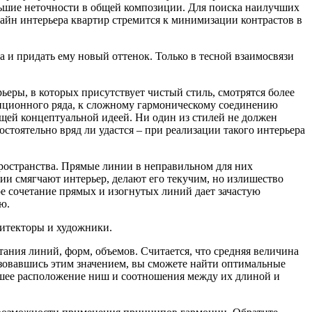
льшие неточности в общей композиции. Для поиска наилучших
айн интерьера квартир стремится к минимизации контрастов в
а и придать ему новый оттенок. Только в тесной взаимосвязи
еры, в которых присутствует чистый стиль, смотрятся более
зиционного ряда, к сложному гармоническому соединению
щей концептуальной идеей. Ни один из стилей не должен
стоятельно вряд ли удастся – при реализации такого интерьера
пространства. Прямые линии в неправильном для них
и смягчают интерьер, делают его текучим, но излишество
е сочетание прямых и изогнутых линий дает зачастую
ю.
хитекторы и художники.
ания линий, форм, объемов. Считается, что средняя величина
ьзовавшись этим значением, вы сможете найти оптимальные
чшее расположение ниш и соотношения между их длиной и