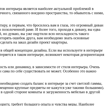
тов интерьера является наиболее актуальной проблемой в
чного, связанного воедино пространства, то обыватель с ними,
тиру, и первым, что бросилось вам в глаза, это огромный диван
позолоченной раме. И более того, проходя к дивану, вы едва
, но думаю, вы уже ощутили всю нескладность такого
вторять ошибок друга, вам необходимо знать основные
сделать на заказ дизайн проект квартиры.
 в общей концепции дизайна. Если вы используете в интерьере
еряется в таком интерьере, возникнет некоторая дезориентация
ть или динамику, в зависимости от стиля интерьера. Очень
 сама по себе существовать не может. Особенно это важно
еобходимо создать баланс в интерьере за счет светлой гаммы,
мещении крупные предметы не кажутся уже такими большими).
 в одной стороне комнаты и загруженность мебелью в другой
риту, требует большого опыта и чувства меры. Наиболее