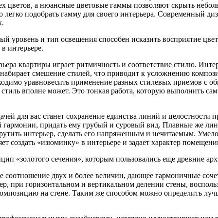
рех цветов, а нюансные цветовые гаммы позволяют скрыть небо
 легко подобрать гамму для своего интерьера. Современный диз
х.
зный уровень и тип освещения способен исказить восприятие цвет
в интерьере.
ера квартиры играет ритмичность и соответствие стилю. Интерь
ь набирает смешение стилей, что приводит к усложнению компо
бходимо уравновесить применение разных стилевых приемов с об
стиль вполне может. Это тонкая работа, которую выполнить само
ачей для вас станет сохранение единства линий и целостности 
гармонии, придать ему грубый и суровый вид. Плавные же лини
рутить интерьер, сделать его напряженным и нечитаемым. Умело
яет создать «изюминку» в интерьере и задает характер помещени
цип «золотого сечения», которым пользовались еще древние ар
 соотношение двух и более величин, дающее гармоничные сочет
ер, при горизонтальном и вертикальном делении стены, воспол
ю композицию на стене. Таким же способом можно определить лу