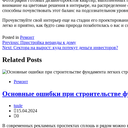
Фотографии готовых дизайн-проектов квартир, выполненных 
внимание на цветовые решения в интерьере, на распределение 
способны почувствовать этот баланс на подсознательном уровн
Прочувствуйте свой интерьер еще на стадии его проектирования
легко и приятно, как будто сама природа позаботилась о вас и 
Posted in
Ремонт
Навигация
Previous:
Пристройка веранды к дому
Next:
Сектора на вырост: куда потекут деньги инвесторов?
по
записям
Related Posts
Ремонт
Основные ошибки при строительстве ф
tuule
15.04.2024
0
В современных рекламных проспектах сплошь и рядом можно в