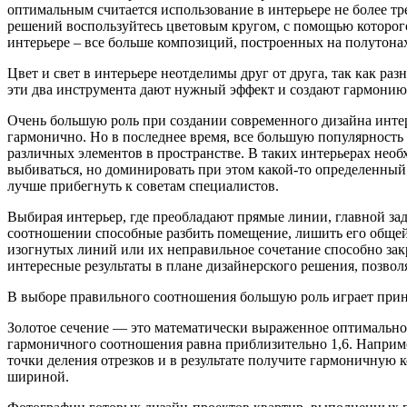
оптимальным считается использование в интерьере не более т
решений воспользуйтесь цветовым кругом, с помощью которого
интерьере – все больше композиций, построенных на полутона
Цвет и свет в интерьере неотделимы друг от друга, так как ра
эти два инструмента дают нужный эффект и создают гармонию 
Очень большую роль при создании современного дизайна интерь
гармонично. Но в последнее время, все большую популярност
различных элементов в пространстве. В таких интерьерах нео
выбиваться, но доминировать при этом какой-то определенный 
лучше прибегнуть к советам специалистов.
Выбирая интерьер, где преобладают прямые линии, главной зад
соотношении способные разбить помещение, лишить его общей 
изогнутых линий или их неправильное сочетание способно зак
интересные результаты в плане дизайнерского решения, позвол
В выборе правильного соотношения большую роль играет прин
Золотое сечение — это математически выраженное оптимальное
гармоничного соотношения равна приблизительно 1,6. Наприм
точки деления отрезков и в результате получите гармоничну
шириной.