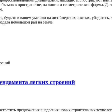
профессиональными дизайнерами, наглядно иллюстрируют нам 
объемов в пространстве, на линии и геометрические формы. Даж
е.
, будь то в вашем уме или на дизайнерских эскизах, убедитесь, ч
создала небольшой рай на земле.
ундамента легких строений
стретить предложения внедрения новых строительных технологи