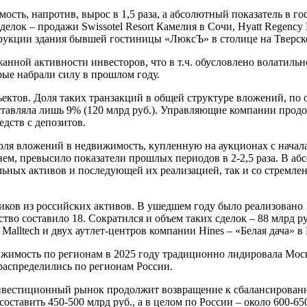
ть, напротив, вырос в 1,5 раза, а абсолютный показатель в го
елок – продажи Swissotel Resort Камелия в Сочи, Hyatt Regency 
струкции здания бывшей гостиницы «ЛюксЪ» в столице на Тверск
анной активности инвесторов, что в т.ч. обусловлено волатил
рые набрали силу в прошлом году.
ктов. Доля таких транзакций в общей структуре вложений, по оц
составляла лишь 9% (120 млрд руб.). Управляющие компании про
дств с депозитов.
оля вложений в недвижимость, купленную на аукционах с начала
нем, превысило показатели прошлых периодов в 2-2,5 раза. В аб
ильных активов и последующей их реализацией, так и со стремл
иков из российских активов. В ушедшем году было реализовано
ство составило 18. Сократился и объем таких сделок – 88 млрд 
Malltech и двух аутлет-центров компании Hines – «Белая дача» в
жимость по регионам в 2025 году традиционно лидировала Моск
распределились по регионам России.
инвестиционный рынок продолжит возвращение к сбалансирован
ставить 450-500 млрд руб., а в целом по России – около 600-65