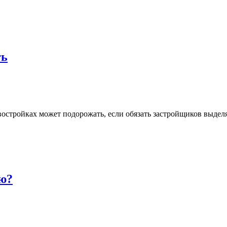
ть
востройках может подорожать, если обязать застройщиков выдел
ью?