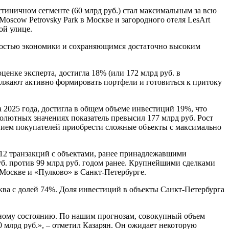
стиничном сегменте (60 млрд руб.) стал максимальным за всю
Moscow Petrovsky Park в Москве и загородного отеля LesArt
ой улице.
ьностью экономики и сохраняющимся достаточно высоким
енке эксперта, достигла 18% (или 172 млрд руб. в
должают активно формировать портфели и готовиться к притоку
 2025 года, достигла в общем объеме инвестиций 19%, что
солютных значениях показатель превысил 177 млрд руб. Рост
ением покупателей приобрести сложные объекты с максимально
 12 транзакций с объектами, ранее принадлежавшими
руб. против 99 млрд руб. годом ранее. Крупнейшими сделками
 Москве и «Пулково» в Санкт-Петербурге.
ва с долей 74%. Доля инвестиций в объекты Санкт-Петербурга
ному состоянию. По нашим прогнозам, совокупный объем
0 млрд руб.», – отметил Казарян. Он ожидает некоторую