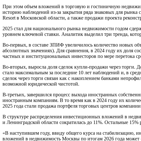
При этом объем вложений в торговую и гостиничную недвижимос
историю наблюдений из-за закрытия ряда знаковых для рынка сд
Resort в Московской области, а также продажи проекта рекон
2025 стал для национального рынка недвижимости годом сдерж
уровнем ключевой ставки. Аналитик выделил три тренда, кото
Во-первых, в составе ЗПИФ увеличилось количество новых объе
абсолютных значениях). Для сравнения, в 2024 году их доля 
частных и институциональных инвесторов по мере перетока сре
Во-вторых, выросла доля сделок купли-продажи через торги. Д
стало максимальным за последние 10 лет наблюдений и, в сред
сделок через торги связан как с накоплением банками непроф
возможной юридической чистотой.
В-третьих, завершился процесс выхода иностранных собственн
иностранным компаниям. В то время как в 2024 году их количе
2025 года стали продажа портфеля торговых центров компании 
В структуре распределения инвестиционных вложений в недви
и Ленинградской области сократилась до 11%. Остальные 15% 
«В наступившем году, ввиду общего курса на стабилизацию, 
вложений в недвижимость Москвы по итогам 2026 года может со