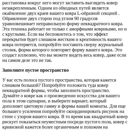
расстановка вокруг него могут заставить выглядеть ковер
незакрепленным. Одним из обходных путей является
окаймление двух краев вашего ковра L-образной секцией .
Обрамление двух сторон под углом 90 градусов
уравновешивает неправильную форму неквадратного ковра.
Эта техника работает не только с аморфными ковриками, но и
с круглыми. Если вы беспокоитесь о том, что эффект
перекрытия будет слишком жестким и креативность вашего
ковра потеряется, попробуйте поставить сверху журнальный
столик, форма которого повторяет форму вашего ковра. Это
создаст иллюзию, что вы можете видеть весь ковер, даже если
на самом деле это не так.
Заполните пустое пространство
У вас есть полоса пустого пространства, которая кажется
слишком большой? Попробуйте положить туда ковер
неквадратной формы, чтобы заполнить пространство.
Думайте о ковре как о произведении искусства для вашего
пола в этом сценарии, и выберите вариант, который
дополняет цветовую гамму и формы вашей комнаты. Для еще
большего усиления попробуйте скоординировать рисунок на
стене с узором вашего ковра. В то время как квадратный ковер
рискует показаться неуместным посреди пустого пола, ковер с
кривизной кажется более органичным и похожим на