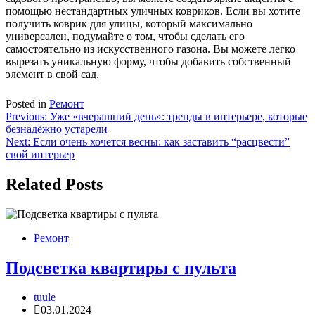
помощью нестандартных уличных ковриков. Если вы хотите
получить коврик для улицы, который максимально
универсален, подумайте о том, чтобы сделать его
самостоятельно из искусственного газона. Вы можете легко
вырезать уникальную форму, чтобы добавить собственный
элемент в свой сад.
Posted in
Ремонт
Навигация
Previous:
Уже «вчерашний день»: тренды в интерьере, которые
безнадёжно устарели
по
Next:
Если очень хочется весны: как заставить “расцвести”
записям
свой интерьер
Related Posts
Ремонт
Подсветка квартиры с пульта
tuule
03.01.2024